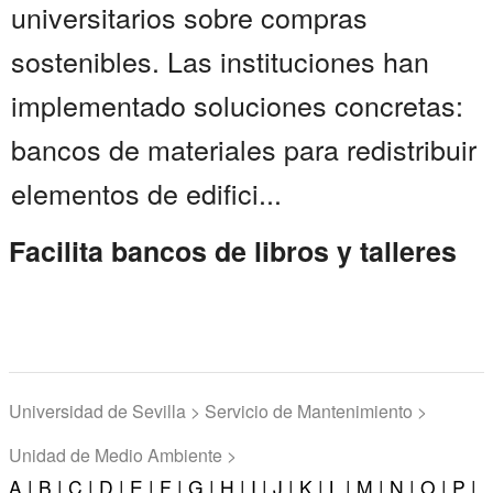
universitarios sobre compras
sostenibles. Las instituciones han
implementado soluciones concretas:
bancos de materiales para redistribuir
elementos de edifici...
Facilita bancos de libros y talleres
Universidad de Sevilla > Servicio de Mantenimiento >
Unidad de Medio Ambiente >
A |
B |
C |
D |
E |
F |
G |
H |
I |
J |
K |
L |
M |
N |
O |
P |