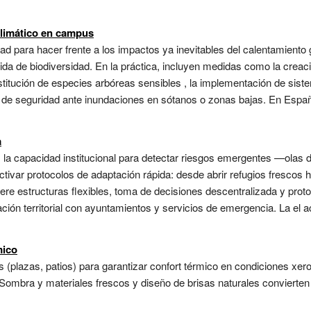
climático en campus
ad para hacer frente a los impactos ya inevitables del calentamiento 
dida de biodiversidad. En la práctica, incluyen medidas como la creaci
ustitución de especies arbóreas sensibles , la implementación de sist
s de seguridad ante inundaciones en sótanos o zonas bajas. En Españ
a
es la capacidad institucional para detectar riesgos emergentes —olas
ctivar protocolos de adaptación rápida: desde abrir refugios frescos 
re estructuras flexibles, toma de decisiones descentralizada y proto
ción territorial con ayuntamientos y servicios de emergencia. La el 
mico
s (plazas, patios) para garantizar confort térmico en condiciones xe
 Sombra y materiales frescos y diseño de brisas naturales convierten