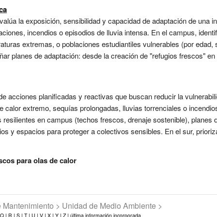
ica
 evalúa la exposición, sensibilidad y capacidad de adaptación de una i
daciones, incendios o episodios de lluvia intensa. En el campus, identi
aturas extremas, o poblaciones estudiantiles vulnerables (por edad,
ñar planes de adaptación: desde la creación de "refugios frescos" en
 de acciones planificadas y reactivas que buscan reducir la vulnerabi
de calor extremo, sequías prolongadas, lluvias torrenciales o incendi
as resilientes en campus (techos frescos, drenaje sostenible), plane
os y espacios para proteger a colectivos sensibles. En el sur, prioriz
scos para olas de calor
de Mantenimiento > Unidad de Medio Ambiente >
Q |
R |
S |
T |
U |
V |
X |
Y |
Z |
última información incorporada