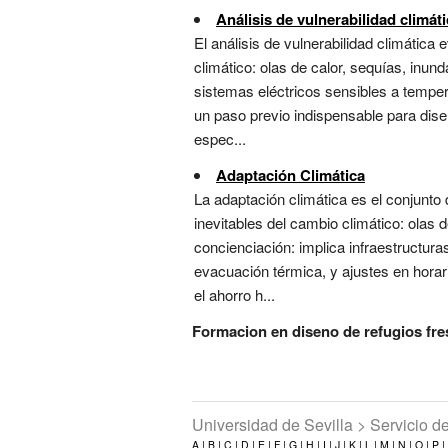
Análisis de vulnerabilidad climát
El análisis de vulnerabilidad climática
climático: olas de calor, sequías, inun
sistemas eléctricos sensibles a temper
un paso previo indispensable para dise
espec...
Adaptación Climática
La adaptación climática es el conjunto
inevitables del cambio climático: olas 
concienciación: implica infraestructur
evacuación térmica, y ajustes en horari
el ahorro h...
Formacion en diseno de refugios fre
Universidad de Sevilla > Servicio 
A |
B |
C |
D |
E |
F |
G |
H |
I |
J |
K |
L |
M |
N |
O |
P |