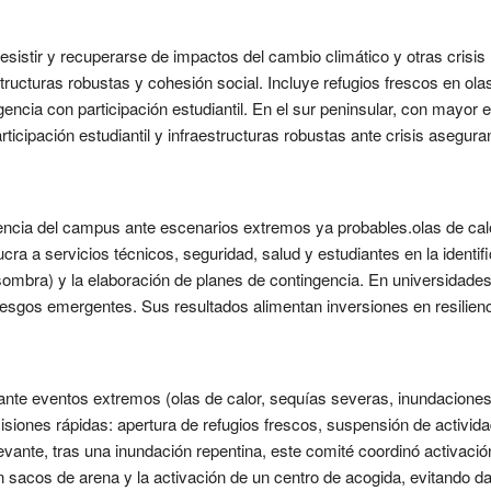
 resistir y recuperarse de impactos del cambio climático y otras cris
tructuras robustas y cohesión social. Incluye refugios frescos en ola
ncia con participación estudiantil. En el sur peninsular, con mayor
rticipación estudiantil y infraestructuras robustas ante crisis aseguran
stencia del campus ante escenarios extremos ya probables.olas de ca
cra a servicios técnicos, seguridad, salud y estudiantes en la identif
mbra) y la elaboración de planes de contingencia. En universidades de
 riesgos emergentes. Sus resultados alimentan inversiones en resilien
ante eventos extremos (olas de calor, sequías severas, inundaciones
isiones rápidas: apertura de refugios frescos, suspensión de activida
levante, tras una inundación repentina, este comité coordinó activac
n sacos de arena y la activación de un centro de acogida, evitando 