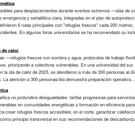
imática
cesibles para desplazamientos durante eventos extremos —olas de c
 emergencia y señalética clara, integradas en el plan de autoprotecc
definieron 6 rutas principales con "refugios frescos" cada 200 metro
cidentes. En algunos foros universitarios se ha recomendado su inclu
s de calor
as —refugios frescos con sombra y agua, protocolos de trabajo flexi
os, priorizando a colectivos vulnerables. En una universidad del sur,
n la ola de calor de 2023, se atendieron a más de 300 personas al día
s. La atención a 300 personas/día demuestra preparación operativa...
tica
tica no profundice desigualdades: tarifas progresivas para servicios
ulnerables en comunidades energéticas o formación en eficiencia para 
ca crear refugios frescos accesibles; en el norte, garantizar calefacc
 como principio transversal en sus recomendaciones de descarbonizac