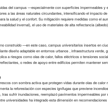
ruidas del campus —especialmente con superficies impermeables y
res a las áreas naturales circundantes, intensificando el impacto de 
para la salud y el confort. Su mitigación requiere medidas como el au
abilidad invernal), el uso de materiales de alta reflectancia (albedo),
rno construido —en este caso, campus universitarios insertos en c
iante diseño adaptable en entornos urbanos , infraestructura verde, g
plica a riesgos como olas de calor, fallos eléctricos o tensiones soc
reflectantes, o redes de apoyo entre edificios permiten mantener serv
e
rescos con sombra activa que protegen vidas durante olas de calor 
enta la reforestación con especies ignífugas que previene incendios
te, tras sufrir inundaciones, reemplazó pavimentos impermeables por 
entre universidades ha integrado esta dimensión en recomendaciones d