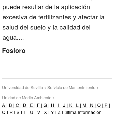
puede resultar de la aplicación
excesiva de fertilizantes y afectar la
salud del suelo y la calidad del
agua....
Fosforo
Universidad de Sevilla > Servicio de Mantenimiento >
Unidad de Medio Ambiente >
A |
B |
C |
D |
E |
F |
G |
H |
I |
J |
K |
L |
M |
N |
O |
P |
Q |
R |
S |
T |
U |
V |
X |
Y |
Z |
última información