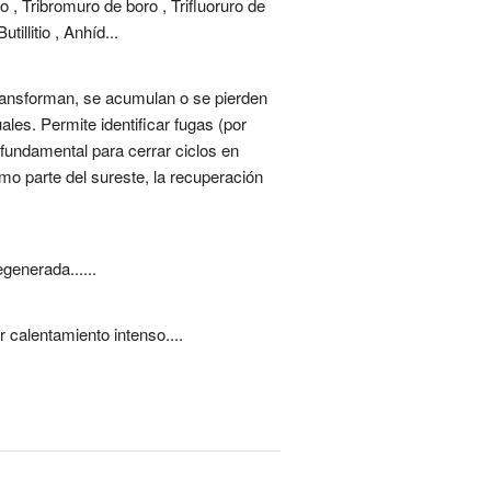
lo , Tribromuro de boro , Trifluoruro de
illitio , Anhíd...
transforman, se acumulan o se pierden
les. Permite identificar fugas (por
s fundamental para cerrar ciclos en
o parte del sureste, la recuperación
generada......
 calentamiento intenso....