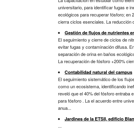
La capacitación en estudiar cómo elem
universitario, para identificar fugas e
ecológicos para recuperar fósforo; en 2
cierra ciclos esenciales. La reducción d
Gestión de flujos de nutrientes 
El seguimiento y cierre de ciclos de n
evitar fugas y contaminación difusa. E
separación de orina en baños ecológic
La recuperación de fósforo +200% cier
Contabilidad natural del campus
El seguimiento sistemático de los flu
como un ecosistema, identificando inef
reveló que el 40% del fósforo entraba e
para fósforo . La el acuerdo entre uni
anua...
Jardines de la ETSII, edificio Bl
...