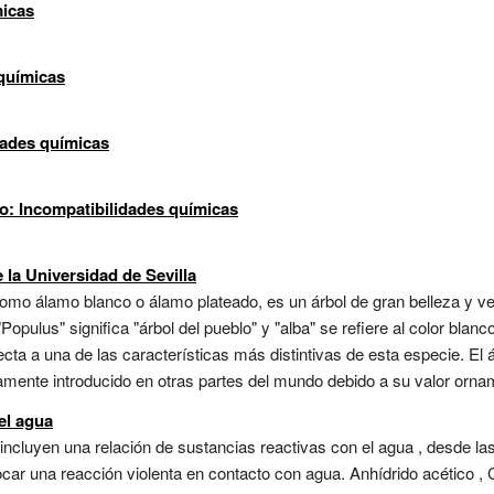
micas
 químicas
dades químicas
o: Incompatibilidades químicas
 la Universidad de Sevilla
o álamo blanco o álamo plateado, es un árbol de gran belleza y vers
opulus" significa "árbol del pueblo" y "alba" se refiere al color blanco
cta a una de las características más distintivas de esta especie. El
ente introducido en otras partes del mundo debido a su valor ornament
 el agua
 incluyen una relación de sustancias reactivas con el agua , desde la
r una reacción violenta en contacto con agua. Anhídrido acético , Clo