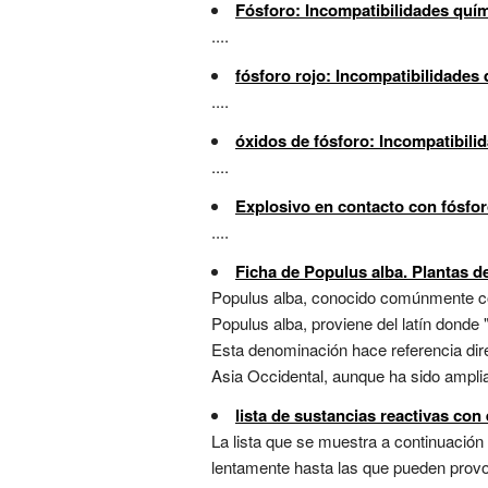
Fósforo: Incompatibilidades quí
....
fósforo rojo: Incompatibilidades
....
óxidos de fósforo: Incompatibili
....
Explosivo en contacto con fósfor
....
Ficha de Populus alba. Plantas de
Populus alba, conocido comúnmente com
Populus alba, proviene del latín donde "P
Esta denominación hace referencia dire
Asia Occidental, aunque ha sido ampliam
lista de sustancias reactivas con
La lista que se muestra a continuación
lentamente hasta las que pueden provoca