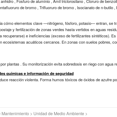
o anhidro , Fosfuro de aluminio , Amil triclorosilano , Cloruro de benzoi
ntafluoruro de bromo , Trifluoruro de bromo , Isocianato de n-butilo , But
tudia cómo elementos clave —nitrógeno, fósforo, potasio— entran, se 
ostaje y fertilización de zonas verdes hasta vertidos en aguas residua
a recuperarse) e ineficiencias (exceso de fertilizantes sintéticos). E
 en ecosistemas acuáticos cercanos. En zonas con suelos pobres, com
por plantas . Su monitorización evita sobredosis en riego con agua re
ades químicas e información de seguridad
duce reacción violenta. Forma humos tóxicos de óxidos de azufre por
de Mantenimiento > Unidad de Medio Ambiente >