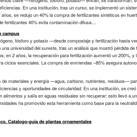
entos clave —nitrógeno, fósforo, potasio— entran, se transforman, s
 ineficiencias. En una institución, tras un curso, se implementó un si
 años, se redujo un 40% la compra de fertilizantes sintéticos en huer
e fertilizantes 40% evita contaminación difusa....
en campus
itrógeno, fósforo y potasio —desde compostaje y fertilización hasta v
n una universidad del sureste, tras un análisis que mostró pérdida de
os; en 2 años, la recuperación para fertilización aumentó un 200%, 
ra ciclos esenciales. La compra de enmiendas –85% asegura autonomí
jos de materiales y energía —agua, carbono, nutrientes, residuos— p
iciencias y oportunidades de circularidad. En una institución, se cre
n alimentos y salía en aguas residuales sin recuperar; esto llevó a un
versidades ha promovido esta herramienta como base para la neutrali
anco. Catalogo-guía de plantas ornamentales