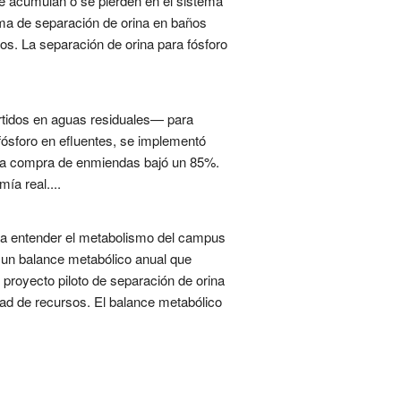
e acumulan o se pierden en el sistema
stema de separación de orina en baños
tos. La separación de orina para fósforo
ertidos en aguas residuales— para
 fósforo en efluentes, se implementó
y la compra de enmiendas bajó un 85%.
a real....
ara entender el metabolismo del campus
ó un balance metabólico anual que
 proyecto piloto de separación de orina
dad de recursos. El balance metabólico