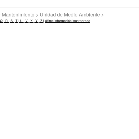
de Mantenimiento > Unidad de Medio Ambiente >
Q |
R |
S |
T |
U |
V |
X |
Y |
Z |
última información incorporada