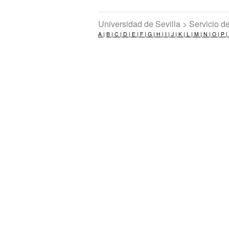
Universidad de Sevilla > Servicio 
A |
B |
C |
D |
E |
F |
G |
H |
I |
J |
K |
L |
M |
N |
O |
P |