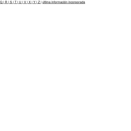
Q |
R |
S |
T |
U |
V |
X |
Y |
Z |
última información incorporada