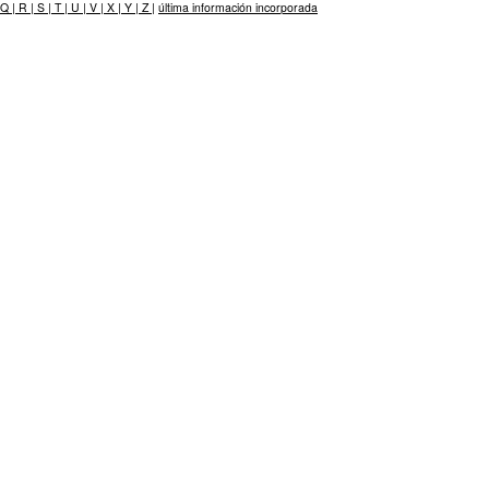
Q |
R |
S |
T |
U |
V |
X |
Y |
Z |
última información incorporada