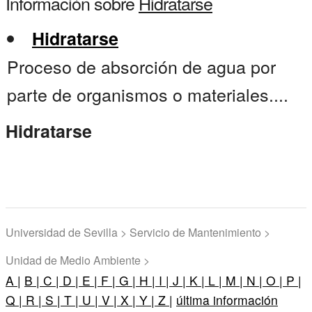
Información sobre
Hidratarse
Hidratarse
Proceso de absorción de agua por
parte de organismos o materiales....
Hidratarse
Universidad de Sevilla > Servicio de Mantenimiento >
Unidad de Medio Ambiente >
A |
B |
C |
D |
E |
F |
G |
H |
I |
J |
K |
L |
M |
N |
O |
P |
Q |
R |
S |
T |
U |
V |
X |
Y |
Z |
última información