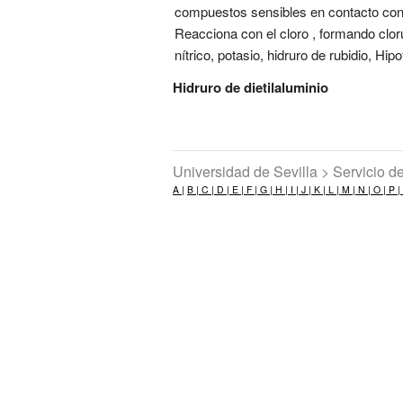
compuestos sensibles en contacto con m
Reacciona con el cloro , formando cloru
nítrico, potasio, hidruro de rubidio, Hipo
Hidruro de dietilaluminio
Universidad de Sevilla > Servicio 
A |
B |
C |
D |
E |
F |
G |
H |
I |
J |
K |
L |
M |
N |
O |
P |