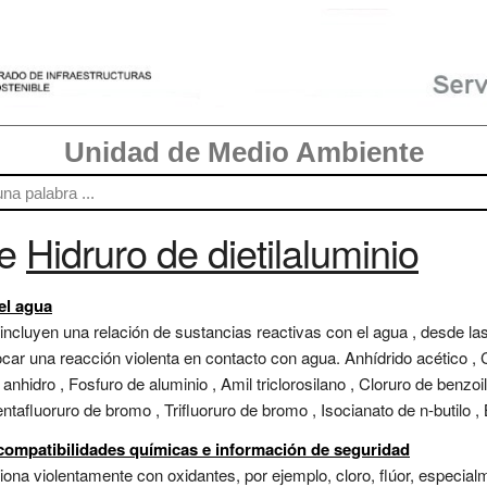
Unidad de Medio Ambiente
re
Hidruro de dietilaluminio
 el agua
 incluyen una relación de sustancias reactivas con el agua , desde la
r una reacción violenta en contacto con agua. Anhídrido acético , Clo
o anhidro , Fosfuro de aluminio , Amil triclorosilano , Cloruro de benzoi
ntafluoruro de bromo , Trifluoruro de bromo , Isocianato de n-butilo , But
ncompatibilidades químicas e información de seguridad
ona violentamente con oxidantes, por ejemplo, cloro, flúor, especialm