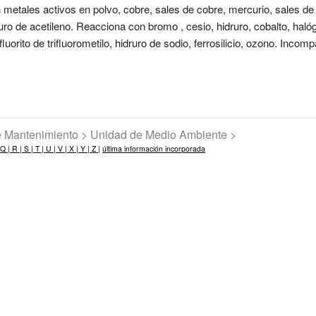
etales activos en polvo, cobre, sales de cobre, mercurio, sales de m
ro de acetileno. Reacciona con bromo , cesio, hidruro, cobalto, haló
fluorito de trifluorometilo, hidruro de sodio, ferrosilicio, ozono. Incomp
de Mantenimiento > Unidad de Medio Ambiente >
Q |
R |
S |
T |
U |
V |
X |
Y |
Z |
última información incorporada