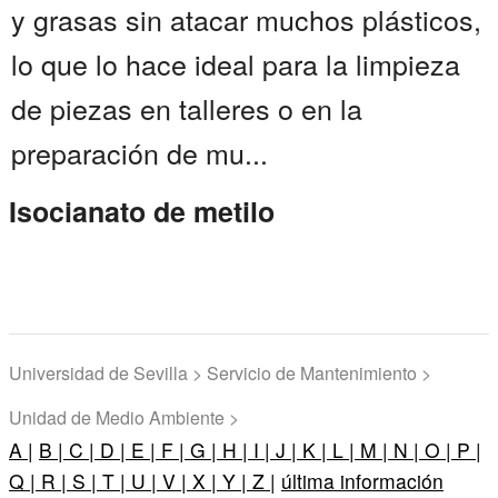
y grasas sin atacar muchos plásticos,
lo que lo hace ideal para la limpieza
de piezas en talleres o en la
preparación de mu...
Isocianato de metilo
Universidad de Sevilla > Servicio de Mantenimiento >
Unidad de Medio Ambiente >
A |
B |
C |
D |
E |
F |
G |
H |
I |
J |
K |
L |
M |
N |
O |
P |
Q |
R |
S |
T |
U |
V |
X |
Y |
Z |
última información