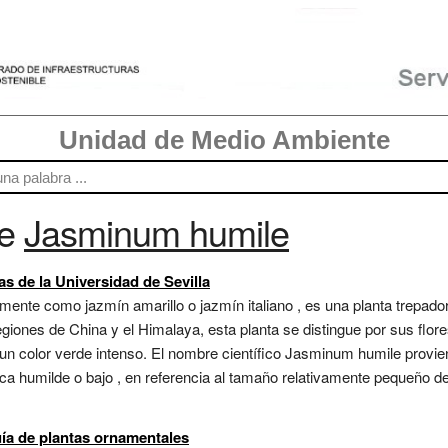
Unidad de Medio Ambiente
re
Jasminum humile
s de la Universidad de Sevilla
te como jazmín amarillo o jazmín italiano , es una planta trepadora
egiones de China y el Himalaya, esta planta se distingue por sus flor
n color verde intenso. El nombre científico Jasminum humile provien
ifica humilde o bajo , en referencia al tamaño relativamente pequeño 
ía de plantas ornamentales