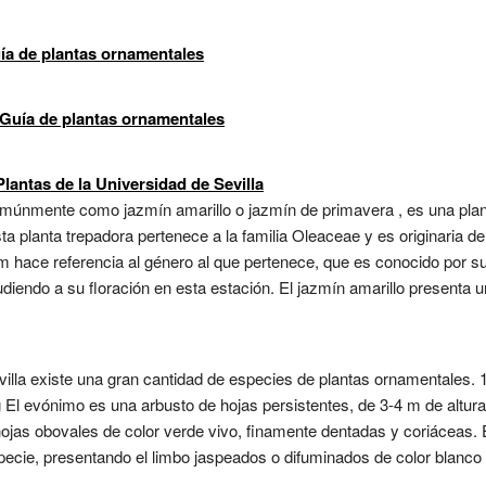
ía de plantas ornamentales
Guía de plantas ornamentales
antas de la Universidad de Sevilla
únmente como jazmín amarillo o jazmín de primavera , es una plant
sta planta trepadora pertenece a la familia Oleaceae y es originaria 
m hace referencia al género al que pertenece, que es conocido por su
udiendo a su floración en esta estación. El jazmín amarillo presenta 
Sevilla existe una gran cantidad de especies de plantas ornamentale
El evónimo es una arbusto de hojas persistentes, de 3-4 m de altura
as obovales de color verde vivo, finamente dentadas y coriáceas. E
especie, presentando el limbo jaspeados o difuminados de color blanco