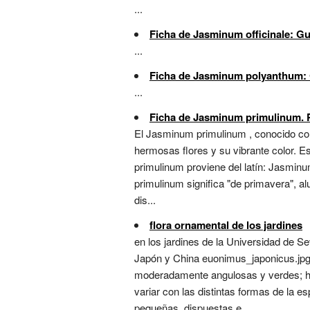
...
Ficha de Jasminum officinale: Gu
...
Ficha de Jasminum polyanthum: 
...
Ficha de Jasminum primulinum. Pl
El Jasminum primulinum , conocido com
hermosas flores y su vibrante color. E
primulinum proviene del latín: Jasminu
primulinum significa "de primavera", al
dis...
flora ornamental de los jardines
en los jardines de la Universidad de 
Japón y China euonimus_japonicus.jpg 
moderadamente angulosas y verdes; hoj
variar con las distintas formas de la 
pequeñas, dispuestas e...