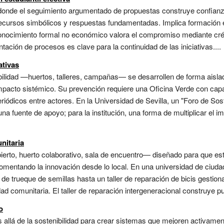
onde el seguimiento argumentado de propuestas construye confianza a
 recursos simbólicos y respuestas fundamentadas. Implica formación 
nocimiento formal no económico valora el compromiso mediante crédi
ntación de procesos es clave para la continuidad de las iniciativas....
ativas
bilidad —huertos, talleres, campañas— se desarrollen de forma aislad
mpacto sistémico. Su prevención requiere una Oficina Verde con capac
iódicos entre actores. En la Universidad de Sevilla, un "Foro de Sost
 una fuente de apoyo; para la institución, una forma de multiplicar el 
nitaria
bierto, huerto colaborativo, sala de encuentro— diseñado para que es
 fomentando la innovación desde lo local. En una universidad de ciu
 de trueque de semillas hasta un taller de reparación de bicis gestion
dad comunitaria. El taller de reparación intergeneracional construye pu
o
allá de la sostenibilidad para crear sistemas que mejoren activame