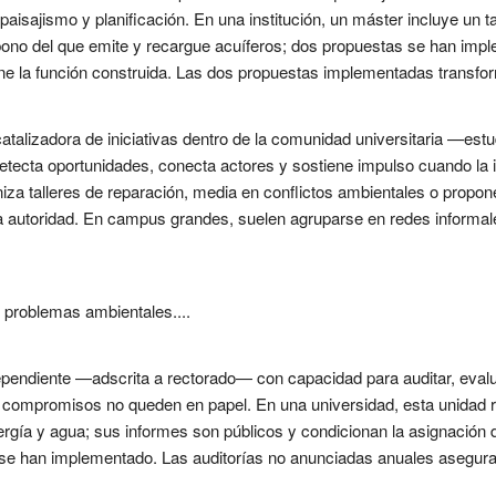
aisajismo y planificación. En una institución, un máster incluye un ta
bono del que emite y recargue acuíferos; dos propuestas se han impl
ine la función construida. Las dos propuestas implementadas transfor
catalizadora de iniciativas dentro de la comunidad universitaria —e
 detecta oportunidades, conecta actores y sostiene impulso cuando la i
aniza talleres de reparación, media en conflictos ambientales o propo
n la autoridad. En campus grandes, suelen agruparse en redes inform
r problemas ambientales....
dependiente —adscrita a rectorado— con capacidad para auditar, evalu
 compromisos no queden en papel. En una universidad, esta unidad re
rgía y agua; sus informes son públicos y condicionan la asignación d
e han implementado. Las auditorías no anunciadas anuales aseguran