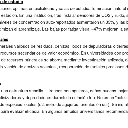
s de estudio
iones óptimas en bibliotecas y salas de estudio: iluminación natural r
 estación. En una institución, tras instalar sensores de CO2 y ruido
s niveles de concentración auto-reportados aumentaron un 33%, y las b
izan el aprendizaje. Las bajas por fatiga visual –47% mejoran la sal
ales
nerales valiosos de residuos, cenizas, lodos de depuradoras o tierr
 recursos secundarios de valor económico. En universidades con pr
n de recursos minerales se aborda mediante investigación aplicada, d
lixiviación de cenizas volantes , recuperación de metales preciosos d
s
es una estructura sencilla —troncos con agujeros, cañas huecas, paj
inizadores y depredadores durante la estación fría. No es un "hotel d
e especies locales (diámetro de agujeros, orientación sur). Se instal
para evaluar eficacia. En algunos ámbitos universitarios recomien