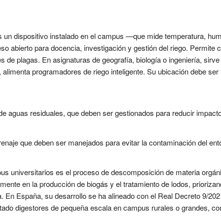
 un dispositivo instalado en el campus —que mide temperatura, humed
 abierto para docencia, investigación y gestión del riego. Permite c
es de plagas. En asignaturas de geografía, biología o ingeniería, sirve
alimenta programadores de riego inteligente. Su ubicación debe ser re
de aguas residuales, que deben ser gestionados para reducir impacto
naje que deben ser manejados para evitar la contaminación del ento
us universitarios es el proceso de descomposición de materia orgá
lmente en la producción de biogás y el tratamiento de lodos, priorizan
. En España, su desarrollo se ha alineado con el Real Decreto 9/20
ado digestores de pequeña escala en campus rurales o grandes, con 