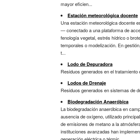
mayor eficien...
Estación meteorológica docente
Una estación meteorológica docente es
— conectado a una plataforma de acceso
fenología vegetal, estrés hídrico o brot
temporales o modelización. En gestión, 
t...
Lodo de Depuradora
Residuos generados en el tratamiento 
Lodos de Drenaje
Residuos generados en sistemas de dre
Biodegradación Anaeróbica
La biodegradación anaeróbica en camp
ausencia de oxígeno, utilizado principa
de emisiones de metano a la atmósfera
instituciones avanzadas han implement
generación eléctrica o térmic...