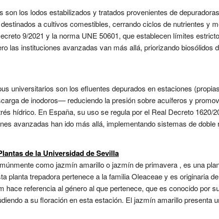
s son los lodos estabilizados y tratados provenientes de depuradoras
stinados a cultivos comestibles, cerrando ciclos de nutrientes y me
Decreto 9/2021 y la norma UNE 50601, que establecen límites estric
ro las instituciones avanzadas van más allá, priorizando biosólidos
s universitarios son los efluentes depurados en estaciones (propias 
carga de inodoros— reduciendo la presión sobre acuíferos y promovie
rés hídrico. En España, su uso se regula por el Real Decreto 1620/2
ciones avanzadas han ido más allá, implementando sistemas de doble 
antas de la Universidad de Sevilla
únmente como jazmín amarillo o jazmín de primavera , es una plant
sta planta trepadora pertenece a la familia Oleaceae y es originaria 
m hace referencia al género al que pertenece, que es conocido por su
udiendo a su floración en esta estación. El jazmín amarillo presenta 