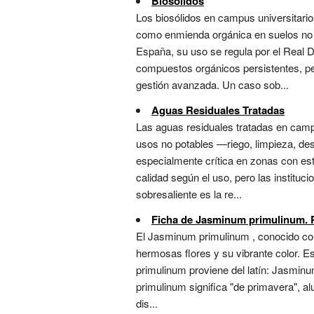
Biosólidos
Los biosólidos en campus universitario
como enmienda orgánica en suelos no de
España, su uso se regula por el Real 
compuestos orgánicos persistentes, pe
gestión avanzada. Un caso sob...
Aguas Residuales Tratadas
Las aguas residuales tratadas en campu
usos no potables —riego, limpieza, des
especialmente crítica en zonas con est
calidad según el uso, pero las institu
sobresaliente es la re...
Ficha de Jasminum primulinum. Pl
El Jasminum primulinum , conocido com
hermosas flores y su vibrante color. E
primulinum proviene del latín: Jasminu
primulinum significa "de primavera", al
dis...