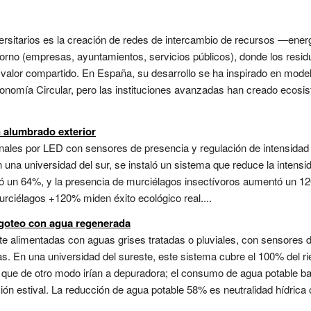
versitarios es la creación de redes de intercambio de recursos —ene
ntorno (empresas, ayuntamientos, servicios públicos), donde los res
o valor compartido. En España, su desarrollo se ha inspirado en mo
Economía Circular, pero las instituciones avanzadas han creado ecos
n alumbrado exterior
onales por LED con sensores de presencia y regulación de intensidad
na universidad del sur, se instaló un sistema que reduce la intensid
jó un 64%, y la presencia de murciélagos insectívoros aumentó un 1
urciélagos +120% miden éxito ecológico real....
 goteo con agua regenerada
ente alimentadas con aguas grises tratadas o pluviales, con sensores
s. En una universidad del sureste, este sistema cubre el 100% del r
ue de otro modo irían a depuradora; el consumo de agua potable bajó
n estival. La reducción de agua potable 58% es neutralidad hídrica o