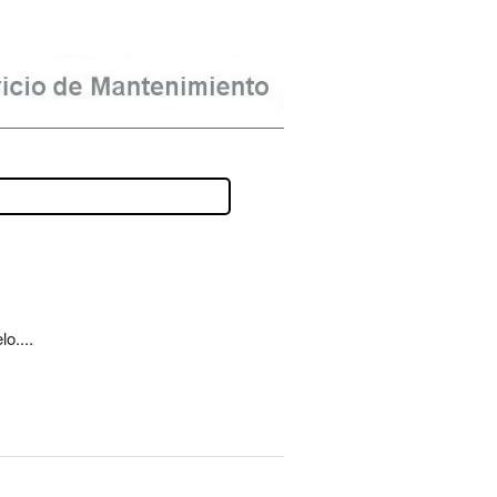
o....