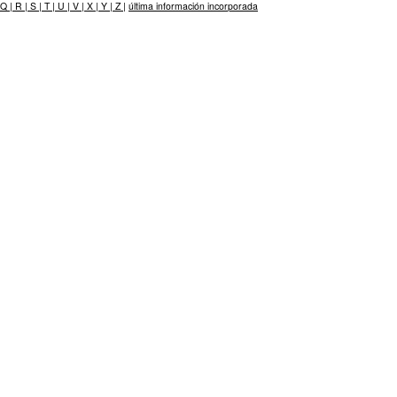
Q |
R |
S |
T |
U |
V |
X |
Y |
Z |
última información incorporada