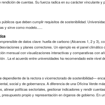
endición de cuentas. Su fuerza radica en su carácter vinculante y p
s públicos que deben cumplir requisitos de sostenibilidad. Universi
as y sirve como modelo......
tica
omprensible de datos clave: huella de carbono (Alcances 1, 2 y 3), c
esviaciones y planes correctores. Un ejemplo es el panel climático d
ón mensual con visualizaciones interactivas y comparativas con año
ción . La el acuerdo entre universidades ha recomendado este nivel
 dependiente de la rectora o vicerrectorado de sostenibilidad— enca
iental, social y de gobernanza. A diferencia de una Oficina Verde más
s, alinear políticas sectoriales, gestionar indicadores y rendir cuenta
, presupuesto propio y representación en órganos de gobierno. En un