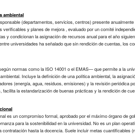
as ambiental
esponsable (departamentos, servicios, centros) presente anualmente 
 verificables y planes de mejora , evaluado por un comité independi
as y condicionan la asignación de recursos anual para el año siguien
 entre universidades ha señalado que sin rendición de cuentas, los 
según normas como la ISO 14001 o el EMAS— que permite a la universi
iental. Incluye la definición de una política ambiental, la asignaci
adores (energía, agua, residuos, emisiones) y la revisión periódica por
facilita la estandarización de buenas prácticas y la rendición de cue
cional
onal es un compromiso formal, aprobado por el máximo órgano de gobi
nanza para la sostenibilidad en la universidad. No es un plan operativ
la contratación hasta la docencia. Suele incluir metas cuantificable