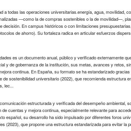
dad a todas las operaciones universitarias.energía, agua, movilidad, c
rmalizadas —como la de compras sostenibles o la de movilidad—, pl
decisión. En campus históricos o con limitaciones presupuestarias, 
otocolos de ahorro). Su fortaleza radica en articular esfuerzos disper
sidades es un documento anual, público y verificado externamente qu
al y de gobernanza de la institución, sus metas, avances y retos, s
mejora continua. En España, su formato se ha estandarizado gracias a
e de sostenibilidad universitario (2022), que recomienda estructura 
, lec...
 comunicación estructurada y verificada del desempeño ambiental, s
n de cuentas y mejora continua, especialmente relevante para accede
xto español, su desarrollo ha sido impulsado por diferentes foros un
 (2023), que propone una estructura estandarizada para evitar la pr