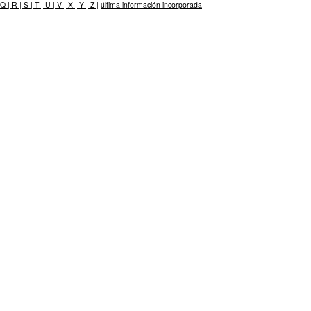
Q |
R |
S |
T |
U |
V |
X |
Y |
Z |
última información incorporada