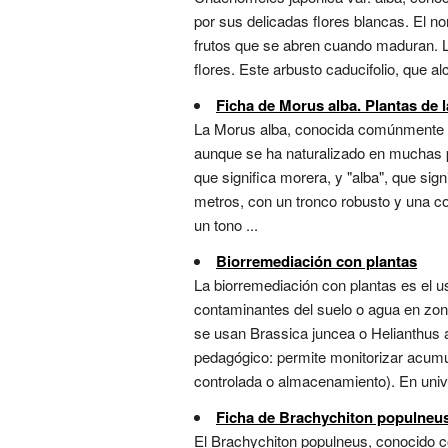
por sus delicadas flores blancas. El n
frutos que se abren cuando maduran. La
flores. Este arbusto caducifolio, que a
Ficha de Morus alba. Plantas de l
La Morus alba, conocida comúnmente com
aunque se ha naturalizado en muchas pa
que significa morera, y "alba", que sig
metros, con un tronco robusto y una 
un tono ...
Biorremediación con plantas
La biorremediación con plantas es el 
contaminantes del suelo o agua en zon
se usan Brassica juncea o Helianthus a
pedagógico: permite monitorizar acumu
controlada o almacenamiento). En unive
Ficha de Brachychiton populneus.
El Brachychiton populneus, conocido co