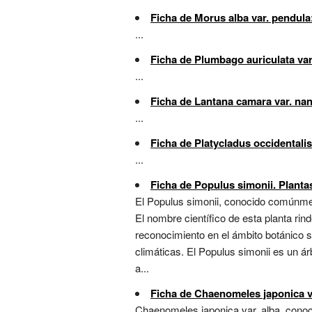
Ficha de Morus alba var. pendula
...
Ficha de Plumbago auriculata var
...
Ficha de Lantana camara var. nan
...
Ficha de Platycladus occidentalis
...
Ficha de Populus simonii. Plantas
El Populus simonii, conocido comúnme
El nombre científico de esta planta ri
reconocimiento en el ámbito botánico s
climáticas. El Populus simonii es un á
a...
Ficha de Chaenomeles japonica var
Chaenomeles japonica var. alba, cono