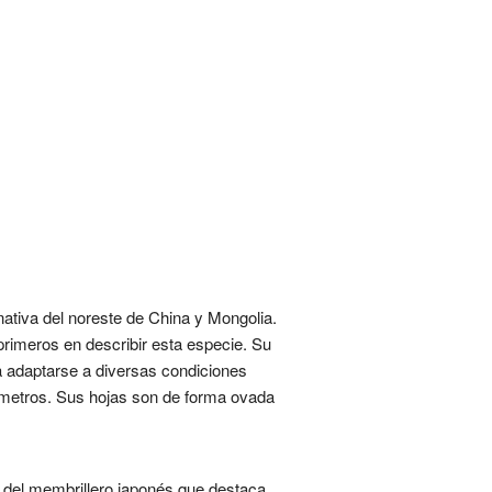
tiva del noreste de China y Mongolia.
primeros en describir esta especie. Su
a adaptarse a diversas condiciones
0 metros. Sus hojas son de forma ovada
del membrillero japonés que destaca