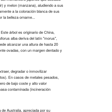
rir) y melon (manzana), aludiendo a sus
amente a la coloración blanca de sus
r la belleza orname...
ste árbol es originario de China,
orus alba deriva del latín "morus",
puede alcanzar una altura de hasta 20
mente ovadas, con un margen dentado y
raer, degradar o inmovilizar
itos). En casos de metales pesados,
ro de bajo coste y alto valor
masa contaminada (incineración
 de Australia, apreciada por su