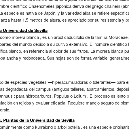
ombre científico Chaenomeles japonica deriva del griego chainein (ab
 especie es nativa de Japón, y la variedad alba se refiere específic
lcanza hasta 1,5 metros de altura, es apreciado por su resistencia y po
a Universidad de Sevilla
o morera blanca , es un árbol caducifolio de la familia Moraceae. E
rtes del mundo debido a su cultivo extensivo. El nombre científico M
nifica blanco, en referencia al color de sus frutos. La morera blanca 
copa ancha y redondeada. Sus hojas son de forma variable, general
uso de especies vegetales —hiperacumuladoras o tolerantes— para ext
as degradadas del campus (antiguos talleres, aparcamientos, depós
nnuus ; para hidrocarburos, Populus o Lolium . El proceso es lento pe
lación en tejidos y evaluar eficacia. Requiere manejo seguro de bio
rsid...
 Plantas de la Universidad de Sevilla
múnmente como kurrajong o árbol botella , es una especie originaria