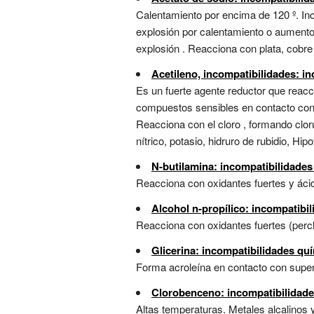
Calentamiento por encima de 120 º. Inco
explosión por calentamiento o aumento d
explosión . Reacciona con plata, cobre 
Acetileno, incompatibilidades: i
Es un fuerte agente reductor que reacci
compuestos sensibles en contacto con m
Reacciona con el cloro , formando cloru
nítrico, potasio, hidruro de rubidio, Hipo
N-butilamina: incompatibilidades
Reacciona con oxidantes fuertes y ácid
Alcohol n-propílico: incompatibi
Reacciona con oxidantes fuertes (perclo
Glicerina: incompatibilidades qu
Forma acroleína en contacto con superf
Clorobenceno: incompatibilidade
Altas temperaturas. Metales alcalinos y