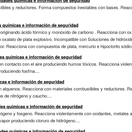
lidades químicas e información de seguridad
ibles y reductores. Forma compuestos inestables con bases. Reacci
s químicas e información de seguridad
originando ácido fórmico y monóxido de carbono . Reacciona con oxi
oxalato de plata explosivo. Incompatible con Soluciones de hidróxid
lor. Reacciona con compuestos de plata, mercurio e hipoclorito sódico
des químicas e información de seguridad
n contacto con el aire produciendo humos tóxicos. Reacciona violen
oduciendo fosfina....
cas e información de seguridad
n alquenos. Reacciona con materiales combustibles y reductores. 
s de nitrógeno y caucho....
ades químicas e información de seguridad
rógeno y fosgeno. Reacciona violentamente con oxidantes, metales al
vapor produciendo cloruro de hidrógeno....
ades químicas e información de seguridad