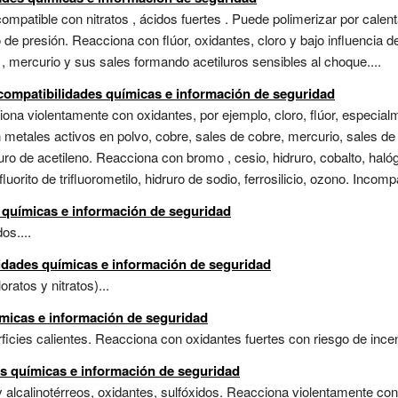
mpatible con nitratos , ácidos fuertes . Puede polimerizar por calent
e presión. Reacciona con flúor, oxidantes, cloro y bajo influencia de
, mercurio y sus sales formando acetiluros sensibles al choque....
ncompatibilidades químicas e información de seguridad
ona violentamente con oxidantes, por ejemplo, cloro, flúor, especialm
etales activos en polvo, cobre, sales de cobre, mercurio, sales de m
ro de acetileno. Reacciona con bromo , cesio, hidruro, cobalto, haló
fluorito de trifluorometilo, hidruro de sodio, ferrosilicio, ozono. Incomp
 químicas e información de seguridad
os....
lidades químicas e información de seguridad
ratos y nitratos)...
ímicas e información de seguridad
icies calientes. Reacciona con oxidantes fuertes con riesgo de incend
s químicas e información de seguridad
 alcalinotérreos, oxidantes, sulfóxidos. Reacciona violentamente con 