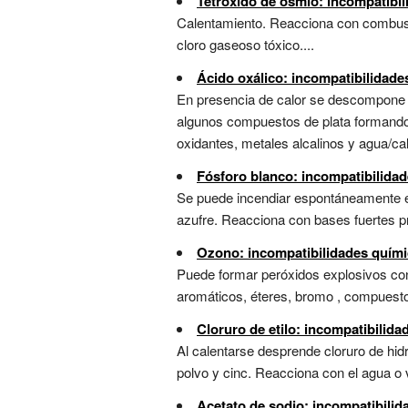
Tetróxido de osmio: incompatibi
Calentamiento. Reacciona con combust
cloro gaseoso tóxico....
Ácido oxálico: incompatibilidade
En presencia de calor se descompone 
algunos compuestos de plata formando 
oxidantes, metales alcalinos y agua/ca
Fósforo blanco: incompatibilida
Se puede incendiar espontáneamente e
azufre. Reacciona con bases fuertes pr
Ozono: incompatibilidades quími
Puede formar peróxidos explosivos co
aromáticos, éteres, bromo , compuesto
Cloruro de etilo: incompatibilid
Al calentarse desprende cloruro de hid
polvo y cinc. Reacciona con el agua o 
Acetato de sodio: incompatibilid