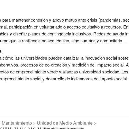
s para mantener cohesión y apoyo mutuo ante crisis (pandemias, seq
al, participación en voluntariado o acceso equitativo a recursos. En
rables y diseñar planes de contingencia inclusivos. Redes de ayuda in
ran que la resiliencia no sea técnica, sino humana y comunitaria......
al
a cómo las universidades pueden catalizar la innovación social soste
aborativos, procesos de co-creación y medición del impacto social. 
yectos de emprendimiento verde y alianzas universidad-sociedad. Los
 emprendimiento social y desarrollo de indicadores de impacto social.
de Mantenimiento > Unidad de Medio Ambiente >
Q |
R |
S |
T |
U |
V |
X |
Y |
Z |
última información incorporada