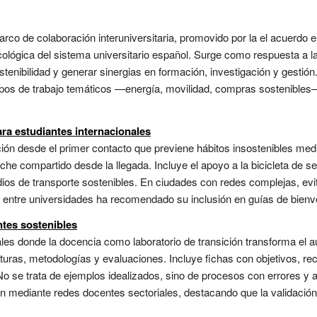
rco de colaboración interuniversitaria, promovido por la el acuerdo en
ecológica del sistema universitario español. Surge como respuesta a 
stenibilidad y generar sinergias en formación, investigación y gestió
upos de trabajo temáticos —energía, movilidad, compras sostenibles—
ra estudiantes internacionales
ión desde el primer contacto que previene hábitos insostenibles media
che compartido desde la llegada. Incluye el apoyo a la bicicleta de
ios de transporte sostenibles. En ciudades con redes complejas, evita
o entre universidades ha recomendado su inclusión en guías de bienven
tes sostenibles
es donde la docencia como laboratorio de transición transforma el aul
aturas, metodologías y evaluaciones. Incluye fichas con objetivos, re
No se trata de ejemplos idealizados, sino de procesos con errores y 
n mediante redes docentes sectoriales, destacando que la validació