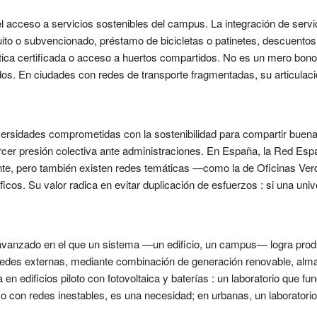
 el acceso a servicios sostenibles del campus. La integración de servic
tuito o subvencionado, préstamo de bicicletas o patinetes, descuen
ética certificada o acceso a huertos compartidos. No es un mero bon
s. En ciudades con redes de transporte fragmentadas, su articulac
iversidades comprometidas con la sostenibilidad para compartir buenas
rcer presión colectiva ante administraciones. En España, la Red Espa
nte, pero también existen redes temáticas —como la de Oficinas Ver
cos. Su valor radica en evitar duplicación de esfuerzos : si una uni
avanzado en el que un sistema —un edificio, un campus— logra produ
des externas, mediante combinación de generación renovable, almac
 edificios piloto con fotovoltaica y baterías : un laboratorio que fu
 o con redes inestables, es una necesidad; en urbanas, un laboratorio