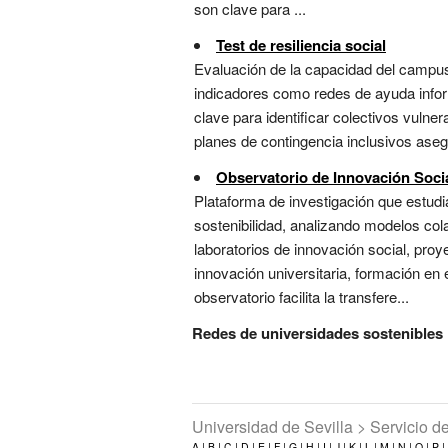
son clave para ...
Test de resiliencia social
Evaluación de la capacidad del campu
indicadores como redes de ayuda inform
clave para identificar colectivos vulne
planes de contingencia inclusivos asegu
Observatorio de Innovación Soci
Plataforma de investigación que estudi
sostenibilidad, analizando modelos col
laboratorios de innovación social, pro
innovación universitaria, formación en
observatorio facilita la transfere...
Redes de universidades sostenibles
Universidad de Sevilla > Servicio 
A |
B |
C |
D |
E |
F |
G |
H |
I |
J |
K |
L |
M |
N |
O |
P |