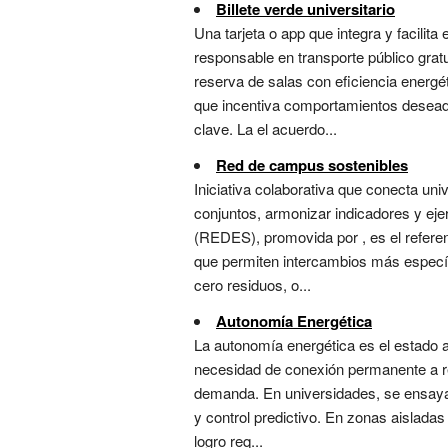
Billete verde universitario
Una tarjeta o app que integra y facilita
responsable en transporte público gra
reserva de salas con eficiencia energ
que incentiva comportamientos deseado
clave. La el acuerdo...
Red de campus sostenibles
Iniciativa colaborativa que conecta un
conjuntos, armonizar indicadores y eje
(REDES), promovida por , es el refere
que permiten intercambios más específi
cero residuos, o...
Autonomía Energética
La autonomía energética es el estado 
necesidad de conexión permanente a re
demanda. En universidades, se ensaya en
y control predictivo. En zonas aisladas
logro req...