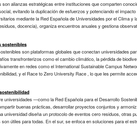
s son alianzas estratégicas entre instituciones que comparten conoc
 social, evitando la duplicación de esfuerzos y potenciando el impacto
ersitarios mediante la Red Española de Universidades por el Clima y l
 residuos, docencia), organiza encuentros anuales y gestiona observ
 sostenibles
stenibles son plataformas globales que conectan universidades para 
afíos transfronterizos como el cambio climático, la pérdida de biodive
activamente en redes como el International Sustainable Campus Netwo
ibilidad, y el Race to Zero University Race , lo que les permite acce
 sostenibilidad
tre universidades —como la Red Española para el Desarrollo Sosteni
partir buenas prácticas, desarrollar proyectos conjuntos y armoniza
una universidad diseña un protocolo de eventos cero residuos, otras p
on útiles para todas. En el sur, se enfoca en soluciones para el estré