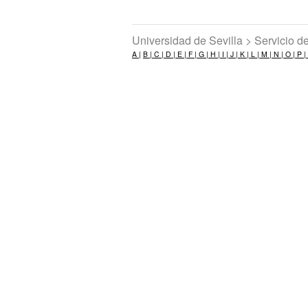
Universidad de Sevilla > Servicio 
A |
B |
C |
D |
E |
F |
G |
H |
I |
J |
K |
L |
M |
N |
O |
P |