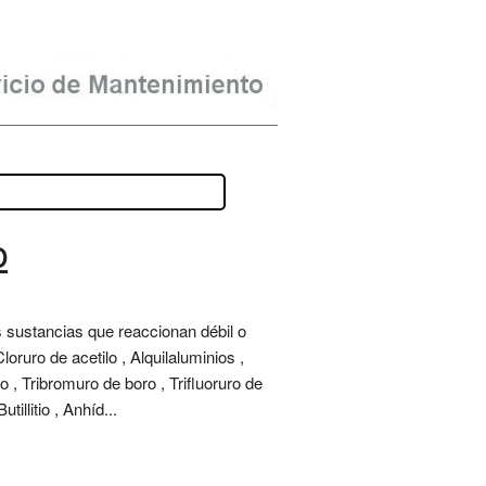
o
s sustancias que reaccionan débil o
ruro de acetilo , Alquilaluminios ,
lo , Tribromuro de boro , Trifluoruro de
illitio , Anhíd...