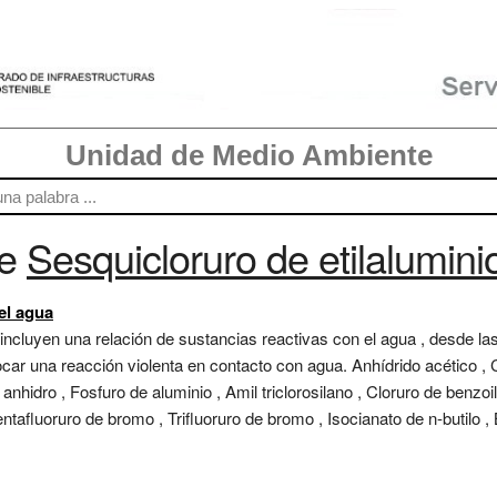
Unidad de Medio Ambiente
re
Sesquicloruro de etilalumini
 el agua
 incluyen una relación de sustancias reactivas con el agua , desde la
r una reacción violenta en contacto con agua. Anhídrido acético , Clo
o anhidro , Fosfuro de aluminio , Amil triclorosilano , Cloruro de benzoi
ntafluoruro de bromo , Trifluoruro de bromo , Isocianato de n-butilo , But