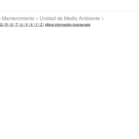
de Mantenimiento > Unidad de Medio Ambiente >
Q |
R |
S |
T |
U |
V |
X |
Y |
Z |
última información incorporada