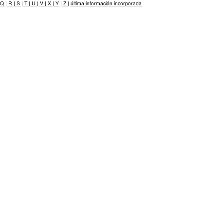
Q |
R |
S |
T |
U |
V |
X |
Y |
Z |
última información incorporada