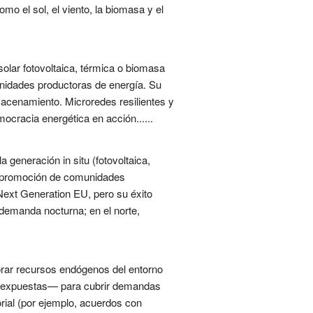
mo el sol, el viento, la biomasa y el
olar fotovoltaica, térmica o biomasa
 unidades productoras de energía. Su
macenamiento. Microredes resilientes y
mocracia energética en acción......
 generación in situ (fotovoltaica,
la promoción de comunidades
 Next Generation EU, pero su éxito
r demanda nocturna; en el norte,
orar recursos endógenos del entorno
nas expuestas— para cubrir demandas
rial (por ejemplo, acuerdos con