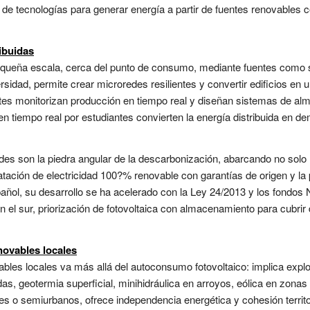
de tecnologías para generar energía a partir de fuentes renovables co
ibuidas
pequeña escala, cerca del punto de consumo, mediante fuentes como s
rsidad, permite crear microredes resilientes y convertir edificios en
ntes monitorizan producción en tiempo real y diseñan sistemas de al
en tiempo real por estudiantes convierten la energía distribuida en de
s son la piedra angular de la descarbonización, abarcando no solo la
ratación de electricidad 100?% renovable con garantías de origen y 
pañol, su desarrollo se ha acelerado con la Ley 24/2013 y los fondos
 en el sur, priorización de fotovoltaica con almacenamiento para cubri
ovables locales
bles locales va más allá del autoconsumo fotovoltaico: implica expl
das, geotermia superficial, minihidráulica en arroyos, eólica en zo
es o semiurbanos, ofrece independencia energética y cohesión territo