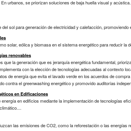
En urbanos, se priorizan soluciones de baja huella visual y acústica.
e del sol para generación de electricidad y calefacción, promoviendo 
les
mo solar, eólica y biomasa en el sistema energético para reducir la d
gías renovables
es que la generación que es jerarquía energética fundamental, priori
mplementa con la elección de tecnologías adecuadas al contexto local
tratos de energía que evita el lavado verde en los acuerdos de compr
do contra el greenwashing energético y promovido auditorías independ
ticos en Edificaciones
 energía en edificios mediante la implementación de tecnologías efic
limático....
duzcan las emisiones de CO2, como la reforestación o las energías r