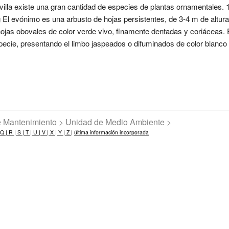
Sevilla existe una gran cantidad de especies de plantas ornamentale
El evónimo es una arbusto de hojas persistentes, de 3-4 m de altura
as obovales de color verde vivo, finamente dentadas y coriáceas. E
especie, presentando el limbo jaspeados o difuminados de color blanco
de Mantenimiento > Unidad de Medio Ambiente >
Q |
R |
S |
T |
U |
V |
X |
Y |
Z |
última información incorporada