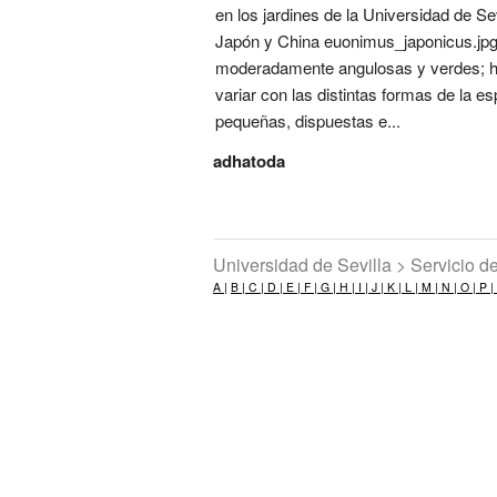
en los jardines de la Universidad de 
Japón y China euonimus_japonicus.jpg 
moderadamente angulosas y verdes; hoj
variar con las distintas formas de la 
pequeñas, dispuestas e...
adhatoda
Universidad de Sevilla > Servicio 
A |
B |
C |
D |
E |
F |
G |
H |
I |
J |
K |
L |
M |
N |
O |
P |