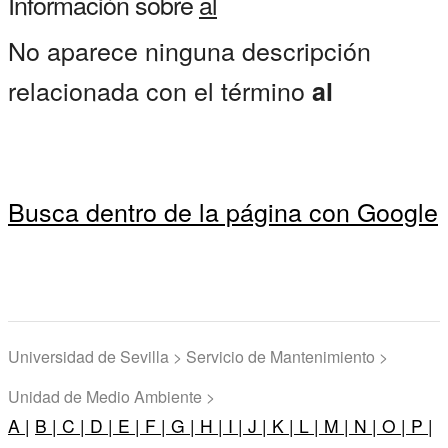
Información sobre
al
No aparece ninguna descripción
relacionada con el término
al
Busca dentro de la página con Google
Universidad de Sevilla > Servicio de Mantenimiento >
Unidad de Medio Ambiente >
A |
B |
C |
D |
E |
F |
G |
H |
I |
J |
K |
L |
M |
N |
O |
P |