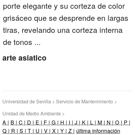
porte elegante y su corteza de color
grisáceo que se desprende en largas
tiras, revelando una corteza interna
de tonos ...
arte asiatico
Universidad de Sevilla > Servicio de Mantenimiento >
Unidad de Medio Ambiente >
A |
B |
C |
D |
E |
F |
G |
H |
I |
J |
K |
L |
M |
N |
O |
P |
Q |
R |
S |
T |
U |
V |
X |
Y |
Z |
última información