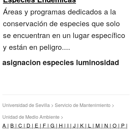
Áreas y programas dedicados a la
conservación de especies que solo
se encuentran en un lugar específico
y están en peligro....
asignacion especies luminosidad
Universidad de Sevilla > Servicio de Mantenimiento >
Unidad de Medio Ambiente >
A |
B |
C |
D |
E |
F |
G |
H |
I |
J |
K |
L |
M |
N |
O |
P |