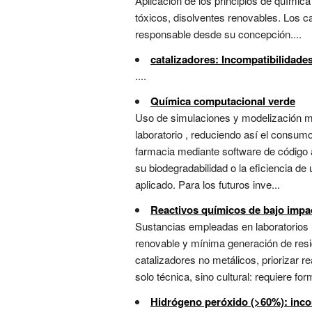
Aplicación de los principios de química
tóxicos, disolventes renovables. Los c
responsable desde su concepción....
catalizadores: Incompatibilidade
....
Química computacional verde
Uso de simulaciones y modelización mo
laboratorio , reduciendo así el consum
farmacia mediante software de código 
su biodegradabilidad o la eficiencia d
aplicado. Para los futuros inve...
Reactivos químicos de bajo impa
Sustancias empleadas en laboratorios un
renovable y mínima generación de residu
catalizadores no metálicos, priorizar 
solo técnica, sino cultural: requiere f
Hidrógeno peróxido (>60%): inco