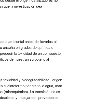
cos desde el origen: catalizadores no
n que la investigación sea
to ambiental antes de llevarlos al
 se enseña en grados de química o
predecir la toxicidad de un compuesto,
tálicos demuestran su potencial
 toxicidad y biodegradabilidad , origen
o el cloroformo por etanol o agua, usar
os (microquímica). La transición no es
obsoletos y trabajar con proveedores...