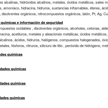
les alcalinas, hidróxidos alcalinos, metales, óxidos metálicos, sales 
s, amoníaco, hidracina, hidruros, sustancias inflamables, éteres, ác
disolventes orgánicos, nitrocompuestos orgánicos, latón, Pt, Ag, Cu,
s químicas e información de seguridad
uestos oxidables , disolventes orgánicos, alcoholes, cetonas, aldeh
dracina, acetiluros, metales y aleaciones metálicas, óxidos metálicos,
alcalinos, ácidos, hidruros, halógenos, compuestos halogenados, óxi
ales, fósforos, nitruros, siliciuro de litio , peróxido de hidrógeno, me
ades químicas
idades químicas
idades químicas
idades químicas