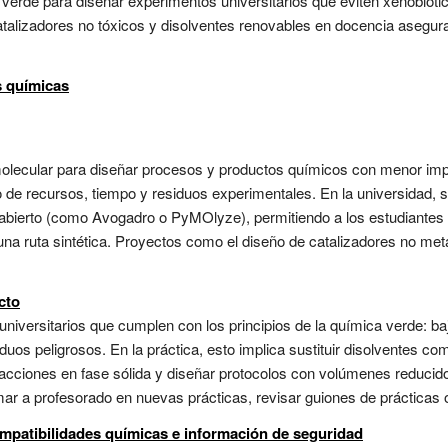
 verde para diseñar experimentos universitarios que eviten xenobióti
atalizadores no tóxicos y disolventes renovables en docencia asegura
s químicas
lecular para diseñar procesos y productos químicos con menor impac
o de recursos, tiempo y residuos experimentales. En la universidad,
abierto (como Avogadro o PyMOlyze), permitiendo a los estudiantes 
e una ruta sintética. Proyectos como el diseño de catalizadores no me
cto
iversitarios que cumplen con los principios de la química verde: baja
os peligrosos. En la práctica, esto implica sustituir disolventes com
reacciones en fase sólida y diseñar protocolos con volúmenes reducid
ormar a profesorado en nuevas prácticas, revisar guiones de prácticas 
mpatibilidades químicas e información de seguridad