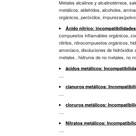
Metales alcalinos y alcalinotérreos, sa
metálicos, aldehídos, alcoholes, amina
orgánicos, peróxidos, impurezas(polvo, 
Ácido nítrico: incompatibilidade
compuestos inflamables orgánicos, comp
nitrilos, nitrocompuestos orgánicos, hi
amoníaco, disoluciones de hidróxidos 
metales , hidruros de no metales, no met
ácidos metálicos: Incompatibilid
....
cianuros metálicos: Incompatibil
....
cloruros metálicos: Incompatibil
....
Nitratos metálicos: Incompatibil
....