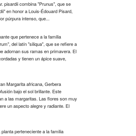
ar. pisardii combina "Prunus", que se
ardii" en honor a Louis-Édouard Pisard,
or púrpura intenso, que...
ante que pertenece a la familia
m", del latín "siliqua", que se refiere a
 que adornan sus ramas en primavera. El
cordadas y tienen un ápice suave,
an Margarita africana, Gerbera
usión bajo el sol brillante. Este
jan a las margaritas. Las flores son muy
iere un aspecto alegre y radiante. El
lanta perteneciente a la familia