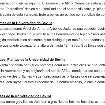
rdinería como en paisajismo. El nombre científico Prunus cerasifera v
zos, "cerasifera" debido a su similitud con el cerezo silvestre, y "pis
ización de esta variedad. Este árbol es apreciado por su follaje de col
ntas de la Universidad de Sevilla
larmente como Árbol del Amor o Árbol de Judá, es una especie fascin
l griego "kerkis", que significa una herramienta de tejer, y "siliquastru
región mediterránea occidental y se distingue por sus flores rosadas
ño que puede alcanzar una altura de hasta 12 metros. Sus hojas son 
s. Plantas de la Universidad de Sevilla
anta conocida por varios nombres comunes, entre ellos se encuentr
ia Asteraceae y es originaria del sur de África, donde florece con prof
jas verdes brillantes y sus flores amarillas brillantes que se aseme
as, con rayos florales alrededor de un centro amarillo, lo que le conf
tas de la Universidad de Sevilla
da como grevillea de Johnson o grevillea de hoja de helecho, es una p