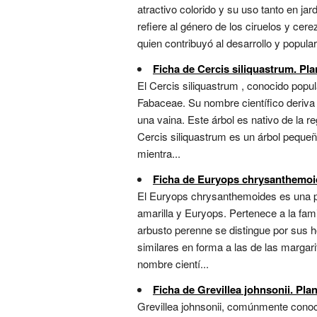
atractivo colorido y su uso tanto en ja
refiere al género de los ciruelos y cere
quien contribuyó al desarrollo y popular
Ficha de Cercis siliquastrum. Pla
El Cercis siliquastrum , conocido popu
Fabaceae. Su nombre científico deriva de
una vaina. Este árbol es nativo de la 
Cercis siliquastrum es un árbol peque
mientra...
Ficha de Euryops chrysanthemoide
El Euryops chrysanthemoides es una pl
amarilla y Euryops. Pertenece a la famil
arbusto perenne se distingue por sus ho
similares en forma a las de las margarit
nombre cientí...
Ficha de Grevillea johnsonii. Plan
Grevillea johnsonii, comúnmente conoci