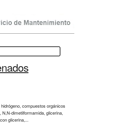
enados
o de hidrógeno, compuestos orgánicos
o, N,N-dimetilformamida, glicerina,
on glicerina,...