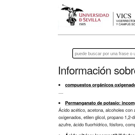
Información sob
compuestos orgánicos oxigenado
....
Permanganato de potasio: incomp
Ácido acético, acetona, alcoholes con á
oxigenados, etilen glicol, propano 1,2-d
azufre, ácido fluorhídrico, fósforo, co