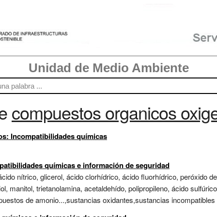
Unidad de Medio Ambiente
re
compuestos organicos oxig
s: Incompatibilidades químicas
atibilidades químicas e información de seguridad
cido nítrico, glicerol, ácido clorhídrico, ácido fluorhídrico, peróxid
iol, manitol, trietanolamina, acetaldehído, polipropileno, ácido sulfúric
mpuestos de amonio...,sustancias oxidantes,sustancias incompatibles c