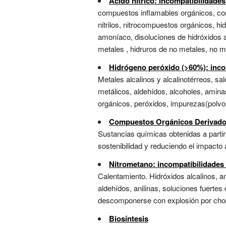
Ácido nítrico: incompatibilidade
compuestos inflamables orgánicos, comp
nitrilos, nitrocompuestos orgánicos, hi
amoníaco, disoluciones de hidróxidos 
metales , hidruros de no metales, no met
Hidrógeno peróxido (>60%): inco
Metales alcalinos y alcalinotérreos, sa
metálicos, aldehídos, alcoholes, amina
orgánicos, peróxidos, impurezas(polvo, 
Compuestos Orgánicos Derivado
Sustancias químicas obtenidas a parti
sostenibilidad y reduciendo el impacto a
Nitrometano: incompatibilidades
Calentamiento. Hidróxidos alcalinos, 
aldehídos, anilinas, soluciones fuerte
descomponerse con explosión por choqu
Biosíntesis