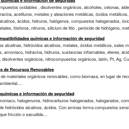
s químicas e información de seguridad
uestos oxidables , disolventes orgánicos, alcoholes, cetonas, aldeh
dracina, acetiluros, metales y aleaciones metálicas, óxidos metálicos,
alcalinos, ácidos, hidruros, halógenos, compuestos halogenados, óxi
ales, fósforos, nitruros, siliciuro de litio , peróxido de hidrógeno, me
mpatibilidades químicas e información de seguridad
les alcalinas, hidróxidos alcalinos, metales, óxidos metálicos, sales 
s, amoníaco, hidracina, hidruros, sustancias inflamables, éteres, ác
disolventes orgánicos, nitrocompuestos orgánicos, latón, Pt, Ag, Cu,
s de Recursos Renovables
r de materiales orgánicos renovables, como biomasa, en lugar de rec
mbiental....
 químicas e información de seguridad
amoníaco, halogenuros, hidrocarburos halogenados, haloganatos, com
s de hidróxidos alcalinos, ácidos. Con aminas forma compuestos sens
e fricción o sacudida....