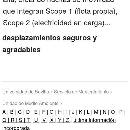
que integran Scope 1 (flota propia),
Scope 2 (electricidad en carga)...
desplazamientos seguros y
agradables
Universidad de Sevilla > Servicio de Mantenimiento >
Unidad de Medio Ambiente >
A |
B |
C |
D |
E |
F |
G |
H |
I |
J |
K |
L |
M |
N |
O |
P |
Q |
R |
S |
T |
U |
V |
X |
Y |
Z |
última información
incorporada