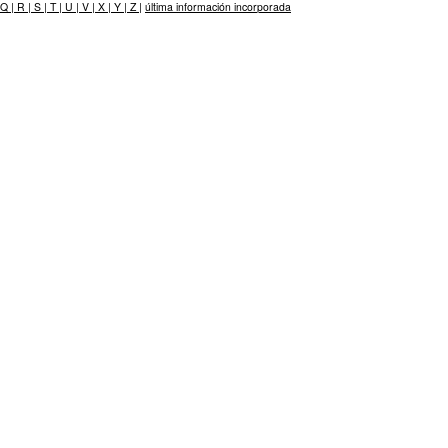
Q |
R |
S |
T |
U |
V |
X |
Y |
Z |
última información incorporada