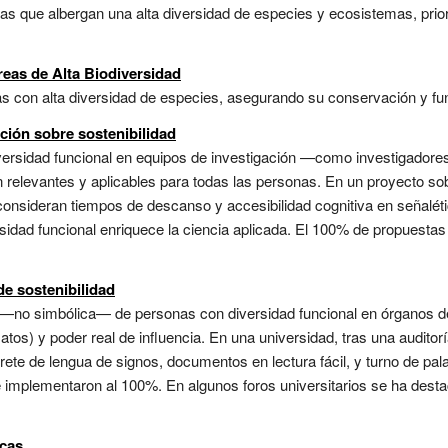
as que albergan una alta diversidad de especies y ecosistemas, prio
eas de Alta Biodiversidad
s con alta diversidad de especies, asegurando su conservación y func
ación sobre sostenibilidad
iversidad funcional en equipos de investigación —como investigadore
n relevantes y aplicables para todas las personas. En un proyecto sob
e consideran tiempos de descanso y accesibilidad cognitiva en señalét
sidad funcional enriquece la ciencia aplicada. El 100% de propuest
de sostenibilidad
a —no simbólica— de personas con diversidad funcional en órganos de
atos) y poder real de influencia. En una universidad, tras una auditorí
rete de lengua de signos, documentos en lectura fácil, y turno de pa
e implementaron al 100%. En algunos foros universitarios se ha destac
icas