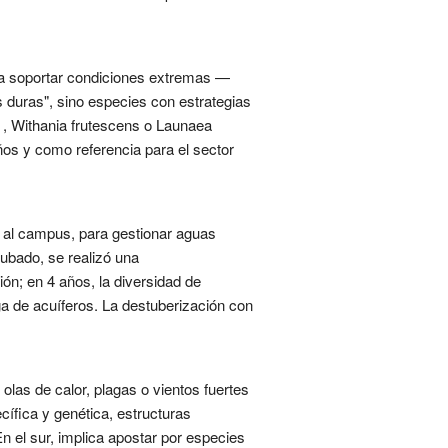
ra soportar condiciones extremas —
duras", sino especies con estrategias
s , Withania frutescens o Launaea
ños y como referencia para el sector
 al campus, para gestionar aguas
tubado, se realizó una
ón; en 4 años, la diversidad de
ga de acuíferos. La destuberización con
 olas de calor, plagas o vientos fuertes
ífica y genética, estructuras
n el sur, implica apostar por especies