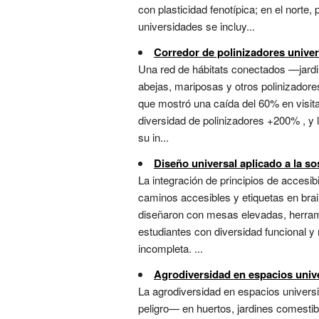
con plasticidad fenotípica; en el nort
universidades se incluy...
Corredor de polinizadores univer
Una red de hábitats conectados —jardi
abejas, mariposas y otros polinizadores
que mostró una caída del 60% en visita
diversidad de polinizadores +200% , y
su in...
Diseño universal aplicado a la so
La integración de principios de accesib
caminos accesibles y etiquetas en brail
diseñaron con mesas elevadas, herrami
estudiantes con diversidad funcional y 
incompleta. ...
Agrodiversidad en espacios unive
La agrodiversidad en espacios universi
peligro— en huertos, jardines comestib