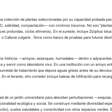
una colección de plantas seleccionadas por su capacidad probada pa
C, salinidad, compactación— con mínimos insumos. No son "plantas 
ces profundas, ciclos efímeros). En el sureste, incluye Ziziphus lotu
s o Calluna vulgaris . Sirve como banco de pruebas para futuros dise
tos hídricos —arroyos, estanques, humedales— dentro o adyacentes
ca y servir como laboratorio vivo. En una institución con un arroyo en
 humedal de tratamiento que depura aguas grises antes de su devoluci
 el levante, otro corredor incluye balsas de infiltración para recar
idad de un jardín universitario para absorber perturbaciones —sequías,
onalidad ecológica y social. Se construye mediante diversidad espec
ción), suelos saludables y conectividad con otros espacios verdes. E