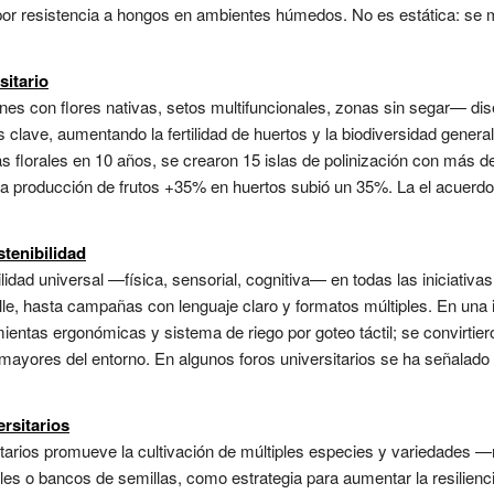
e, por resistencia a hongos en ambientes húmedos. No es estática: se 
sitario
nes con flores nativas, setos multifuncionales, zonas sin segar— d
 clave, aumentando la fertilidad de huertos y la biodiversidad general.
s florales en 10 años, se crearon 15 islas de polinización con más d
 la producción de frutos +35% en huertos subió un 35%. La el acuer
stenibilidad
ilidad universal —física, sensorial, cognitiva— en todas las iniciativ
le, hasta campañas con lenguaje claro y formatos múltiples. En una in
entas ergonómicas y sistema de riego por goteo táctil; se convirtie
mayores del entorno. En algunos foros universitarios se ha señalado q
rsitarios
tarios promueve la cultivación de múltiples especies y variedades —na
les o bancos de semillas, como estrategia para aumentar la resilienc