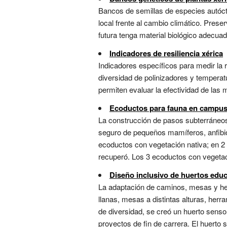
Bancos de semillas de especies autócto
local frente al cambio climático. Prese
futura tenga material biológico adecuado
Indicadores de resiliencia xérica
Indicadores específicos para medir la
diversidad de polinizadores y temperatu
permiten evaluar la efectividad de las 
Ecoductos para fauna en campu
La construcción de pasos subterráneos
seguro de pequeños mamíferos, anfibios
ecoductos con vegetación nativa; en 2 
recuperó. Los 3 ecoductos con vegetaci
Diseño inclusivo de huertos educ
La adaptación de caminos, mesas y herr
llanas, mesas a distintas alturas, herr
de diversidad, se creó un huerto senso
proyectos de fin de carrera. El huerto