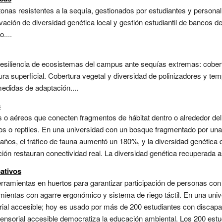
nas resistentes a la sequía, gestionados por estudiantes y personal 
rvación de diversidad genética local y gestión estudiantil de bancos 
....
 resiliencia de ecosistemas del campus ante sequías extremas: cober
ra superficial. Cobertura vegetal y diversidad de polinizadores y te
medidas de adaptación....
s
 o aéreos que conecten fragmentos de hábitat dentro o alrededor de
 o reptiles. En una universidad con un bosque fragmentado por una c
años, el tráfico de fauna aumentó un 180%, y la diversidad genética d
ón restauran conectividad real. La diversidad genética recuperada ase
ativos
amientas en huertos para garantizar participación de personas con d
amientas con agarre ergonómico y sistema de riego táctil. En una univ
rial accesible; hoy es usado por más de 200 estudiantes con discapac
 sensorial accesible democratiza la educación ambiental. Los 200 es