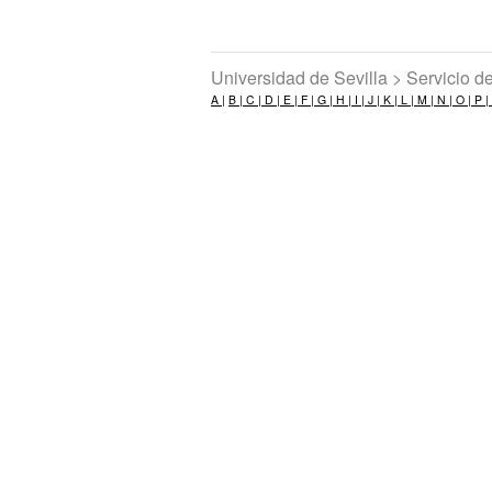
Universidad de Sevilla > Servicio 
A |
B |
C |
D |
E |
F |
G |
H |
I |
J |
K |
L |
M |
N |
O |
P |