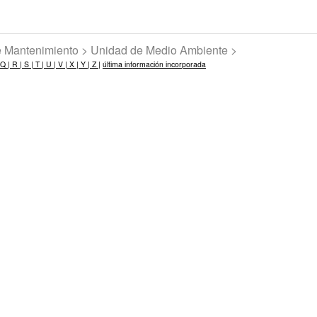
de Mantenimiento > Unidad de Medio Ambiente >
Q |
R |
S |
T |
U |
V |
X |
Y |
Z |
última información incorporada