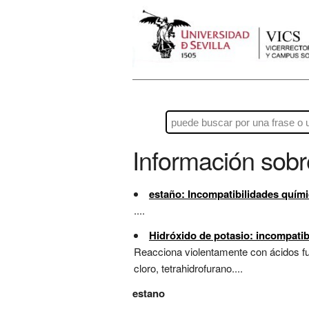
Información sob
estaño: Incompatibilidades quím
....
Hidróxido de potasio: incompatib
Reacciona violentamente con ácidos fue
cloro, tetrahidrofurano....
estano