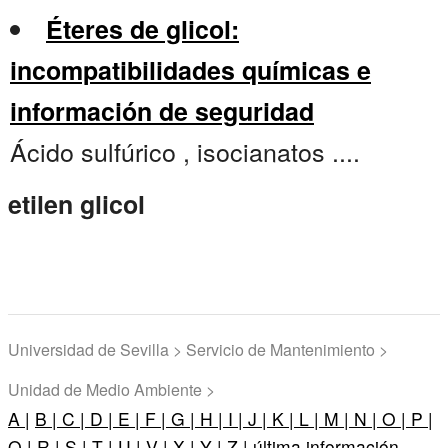
Éteres de glicol:
incompatibilidades químicas e
información de seguridad
Ácido sulfúrico , isocianatos ....
etilen glicol
Universidad de Sevilla > Servicio de Mantenimiento >
Unidad de Medio Ambiente >
A |
B |
C |
D |
E |
F |
G |
H |
I |
J |
K |
L |
M |
N |
O |
P |
Q |
R |
S |
T |
U |
V |
X |
Y |
Z |
última información