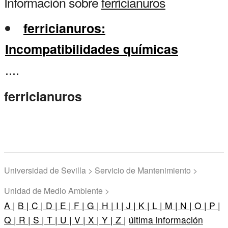
Información sobre
ferricianuros
ferricianuros:
Incompatibilidades químicas
....
ferricianuros
Universidad de Sevilla > Servicio de Mantenimiento >
Unidad de Medio Ambiente >
A |
B |
C |
D |
E |
F |
G |
H |
I |
J |
K |
L |
M |
N |
O |
P |
Q |
R |
S |
T |
U |
V |
X |
Y |
Z |
última información