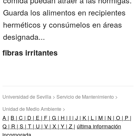
comida puedan atraer a las hormigas.
Guarda los alimentos en recipientes
herméticos y consúmelos en áreas
designada...
fibras irritantes
Universidad de Sevilla > Servicio de Mantenimiento >
Unidad de Medio Ambiente >
A |
B |
C |
D |
E |
F |
G |
H |
I |
J |
K |
L |
M |
N |
O |
P |
Q |
R |
S |
T |
U |
V |
X |
Y |
Z |
última información
incorporada