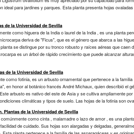
 Ligustrum ovalifolium es muy apreciado por su capacidad para forma
ón ideal para jardines y parques. Esta planta presenta hojas ovaladas
s de la Universidad de Sevilla
te como higuera de la India o laurel de la India , es una planta pere
icrocarpa deriva de "Ficus", que es el género que abarca a las higu
 planta se distingue por su tronco robusto y raíces aéreas que caen
rocarpa es un árbol de rápido crecimiento que puede alcanzar altura
as de la Universidad de Sevilla
e como fotinia, es un arbusto ornamental que pertenece a la familia
nia", en honor al botánico francés André Michaux, quien describió el gé
Este arbusto es nativo del este de Asia y se cultiva ampliamente por 
iciones climáticas y tipos de suelo. Las hojas de la fotinia son ovala
Plantas de la Universidad de Sevilla
omúnmente como cinta , malamadre o lazo de amor , es una planta 
y facilidad de cuidado. Sus hojas son alargadas y delgadas, generalme
 Esta planta pertenece a la familia de las asparagáceas y es originar