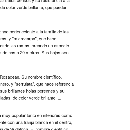
r setos densos y su resistencia a la
 de color verde brillante, que pueden
nne perteneciente a la familia de las
eras, y "microcarpa", que hace
 desde las ramas, creando un aspecto
s de hasta 20 metros. Sus hojas son
 Rosaceae. Su nombre científico,
nero, y "serrulata", que hace referencia
sus brillantes hojas perennes y su
das, de color verde brillante, ...
muy popular tanto en interiores como
nte con una franja blanca en el centro,
ia de Sudáfrica. El nombre científico