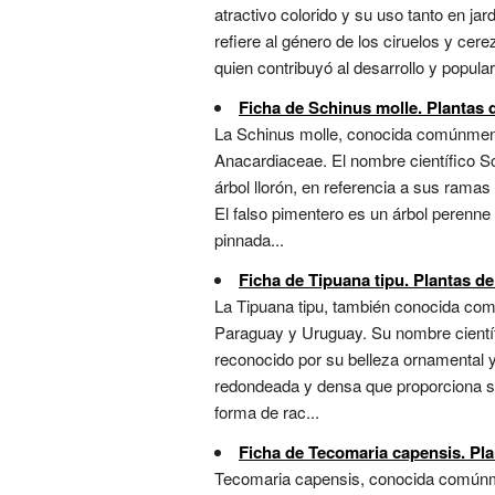
atractivo colorido y su uso tanto en ja
refiere al género de los ciruelos y cere
quien contribuyó al desarrollo y popular
Ficha de Schinus molle. Plantas d
La Schinus molle, conocida comúnmente
Anacardiaceae. El nombre científico Sch
árbol llorón, en referencia a sus rama
El falso pimentero es un árbol perenn
pinnada...
Ficha de Tipuana tipu. Plantas de
La Tipuana tipu, también conocida como
Paraguay y Uruguay. Su nombre científi
reconocido por su belleza ornamental 
redondeada y densa que proporciona som
forma de rac...
Ficha de Tecomaria capensis. Pla
Tecomaria capensis, conocida comúnmen