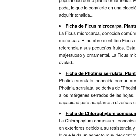
popularidad como planta ornamental. El
poda, lo que lo convierte en una elecci
adquirir tonalida...
Ficha de Ficus microcarpa. Planta
La Ficus microcarpa, conocida comúnmen
moráceas. El nombre científico Ficus m
referencia a sus pequeños frutos. Esta
majestuoso y ornamental. La Ficus mic
ovalad...
Ficha de Photinia serrulata. Plant
Photinia serrulata, conocida comúnment
Photinia serrulata, se deriva de "Photi
a los márgenes serrados de las hojas. 
capacidad para adaptarse a diversas cond
Ficha de Chlorophytum comosum. 
La Chlorophytum comosum , conocida c
en exteriores debido a su resistencia 
lo que le da un aspecto muy decorativo.