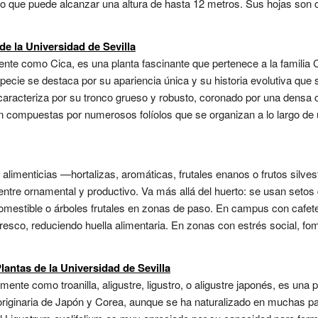
ño que puede alcanzar una altura de hasta 12 metros. Sus hojas son 
de la Universidad de Sevilla
te como Cica, es una planta fascinante que pertenece a la familia 
ecie se destaca por su apariencia única y su historia evolutiva que 
aracteriza por su tronco grueso y robusto, coronado por una densa c
n compuestas por numerosos folíolos que se organizan a lo largo de un
s alimenticias —hortalizas, aromáticas, frutales enanos o frutos silve
entre ornamental y productivo. Va más allá del huerto: se usan setos 
omestible o árboles frutales en zonas de paso. En campus con cafe
esco, reduciendo huella alimentaria. En zonas con estrés social, fo
lantas de la Universidad de Sevilla
nte como troanilla, aligustre, ligustro, o aligustre japonés, es una pl
originaria de Japón y Corea, aunque se ha naturalizado en muchas p