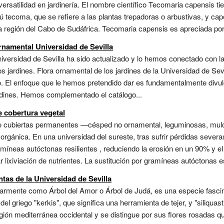
ersatilidad en jardinería. El nombre científico Tecomaria capensis t
 tecoma, que se refiere a las plantas trepadoras o arbustivas, y cape
 la región del Cabo de Sudáfrica. Tecomaria capensis es apreciada por 
ornamental Universidad de Sevilla
universidad de Sevilla ha sido actualizado y lo hemos conectado con 
 jardines. Flora ornamental de los jardines de la Universidad de Sev
 El enfoque que le hemos pretendido dar es fundamentalmente divulga
rdines. Hemos complementado el catálogo...
 cobertura vegetal
nte cubiertas permanentes —césped no ornamental, leguminosas, mulc
orgánica. En una universidad del sureste, tras sufrir pérdidas severas
míneas autóctonas resilientes , reduciendo la erosión en un 90% y el
 lixiviación de nutrientes. La sustitución por gramíneas autóctonas es 
ntas de la Universidad de Sevilla
larmente como Árbol del Amor o Árbol de Judá, es una especie fascin
l griego "kerkis", que significa una herramienta de tejer, y "siliquastru
región mediterránea occidental y se distingue por sus flores rosadas