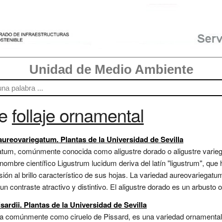
Unidad de Medio Ambiente
re
follaje ornamental
aureovariegatum. Plantas de la Universidad de Sevilla
atum, comúnmente conocida como aligustre dorado o aligustre varieg
nombre científico Ligustrum lucidum deriva del latín "ligustrum", que h
lusión al brillo característico de sus hojas. La variedad aureovariegat
n contraste atractivo y distintivo. El aligustre dorado es un arbusto
sardii. Plantas de la Universidad de Sevilla
cida comúnmente como ciruelo de Pissard, es una variedad ornamenta