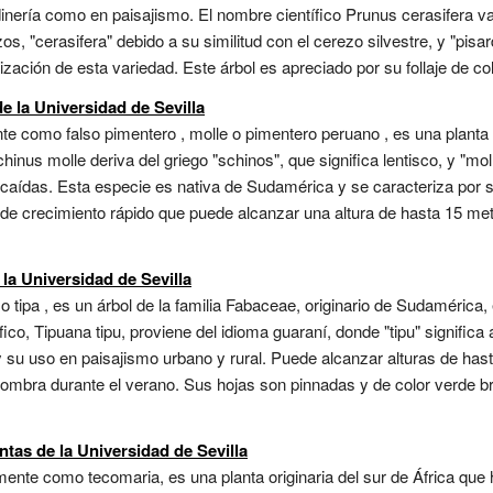
rdinería como en paisajismo. El nombre científico Prunus cerasifera v
zos, "cerasifera" debido a su similitud con el cerezo silvestre, y "pis
ización de esta variedad. Este árbol es apreciado por su follaje de col
e la Universidad de Sevilla
 como falso pimentero , molle o pimentero peruano , es una planta p
inus molle deriva del griego "schinos", que significa lentisco, y "mo
s caídas. Esta especie es nativa de Sudamérica y se caracteriza por 
e de crecimiento rápido que puede alcanzar una altura de hasta 15 m
 la Universidad de Sevilla
 tipa , es un árbol de la familia Fabaceae, originario de Sudamérica,
co, Tipuana tipu, proviene del idioma guaraní, donde "tipu" significa
y su uso en paisajismo urbano y rural. Puede alcanzar alturas de ha
bra durante el verano. Sus hojas son pinnadas y de color verde bril
ntas de la Universidad de Sevilla
te como tecomaria, es una planta originaria del sur de África que 