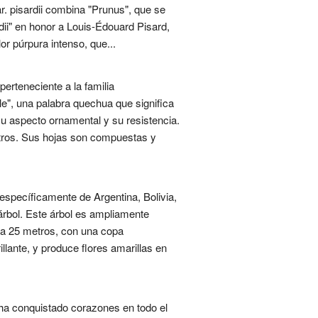
ar. pisardii combina "Prunus", que se
ardii" en honor a Louis-Édouard Pisard,
or púrpura intenso, que...
erteneciente a la familia
lle", una palabra quechua que significa
su aspecto ornamental y su resistencia.
etros. Sus hojas son compuestas y
 específicamente de Argentina, Bolivia,
 árbol. Este árbol es ampliamente
sta 25 metros, con una copa
lante, y produce flores amarillas en
ha conquistado corazones en todo el