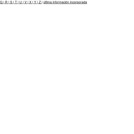
Q |
R |
S |
T |
U |
V |
X |
Y |
Z |
última información incorporada