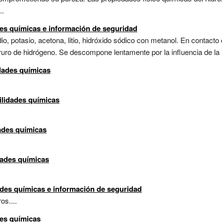
..
des químicas e información de seguridad
o, potasio, acetona, litio, hidróxido sódico con metanol. En contacto
ro de hidrógeno. Se descompone lentamente por la influencia de la luz
dades químicas
ilidades químicas
ades químicas
dades químicas
ades químicas e información de seguridad
os....
des químicas