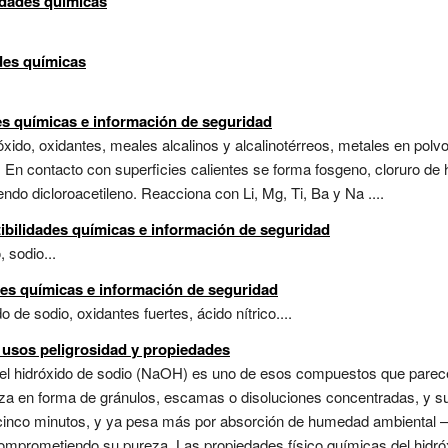
idades químicas
des químicas
des químicas e información de seguridad
óxido, oxidantes, meales alcalinos y alcalinotérreos, metales en polvo
 En contacto con superficies calientes se forma fosgeno, cloruro de 
o dicloroacetileno. Reacciona con Li, Mg, Ti, Ba y Na ....
ibilidades químicas e información de seguridad
 sodio...
des químicas e información de seguridad
o de sodio, oxidantes fuertes, ácido nítrico....
 usos peligrosidad y propiedades
l hidróxido de sodio (NaOH) es uno de esos compuestos que parece
a en forma de gránulos, escamas o disoluciones concentradas, y su
to cinco minutos, y ya pesa más por absorción de humedad ambiental 
omprometiendo su pureza. Las propiedades físico químicas del hidróx