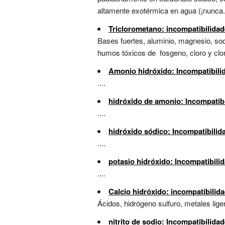
altamente exotérmica en agua (¡nunca.
Triclorometano: incompatibilida
Bases fuertes, aluminio, magnesio, sodi
humos tóxicos de fosgeno, cloro y cloru
Amonio hidróxido: Incompatibili
....
hidróxido de amonio: Incompatib
....
hidróxido sódico: Incompatibilid
....
potasio hidróxido: Incompatibili
....
Calcio hidróxido: incompatibilid
Ácidos, hidrógeno sulfuro, metales liger
nitrito de sodio: Incompatibilida