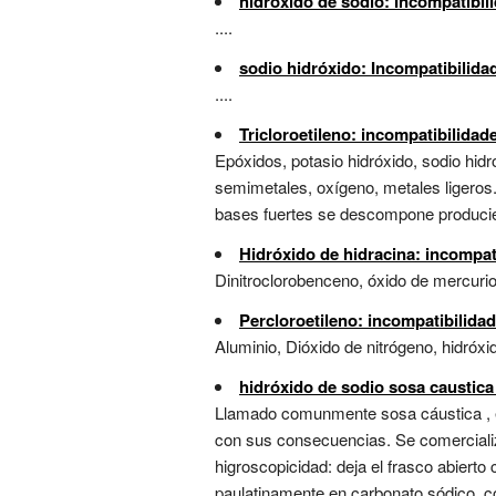
hidróxido de sodio: Incompatibil
....
sodio hidróxido: Incompatibilida
....
Tricloroetileno: incompatibilida
Epóxidos, potasio hidróxido, sodio hidr
semimetales, oxígeno, metales ligeros.
bases fuertes se descompone produciend
Hidróxido de hidracina: incompat
Dinitroclorobenceno, óxido de mercurio,
Percloroetileno: incompatibilida
Aluminio, Dióxido de nitrógeno, hidróxid
hidróxido de sodio sosa caustica
Llamado comunmente sosa cáustica , e
con sus consecuencias. Se comercializ
higroscopicidad: deja el frasco abier
paulatinamente en carbonato sódico, c