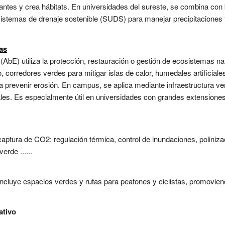
nantes y crea hábitats. En universidades del sureste, se combina con
 sistemas de drenaje sostenible (SUDS) para manejar precipitaciones
as
bE) utiliza la protección, restauración o gestión de ecosistemas natu
corredores verdes para mitigar islas de calor, humedales artificiale
 prevenir erosión. En campus, se aplica mediante infraestructura verd
es. Es especialmente útil en universidades con grandes extensiones 
aptura de CO2: regulación térmica, control de inundaciones, poliniza
erde ......
incluye espacios verdes y rutas para peatones y ciclistas, promoviend
ativo