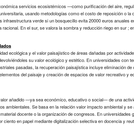
económica servicios ecosistémicos —como purificación del aire, regu
universitaria, usando metodologías como el costo de reposición o la 
s infraestructura verde si un bosquecillo evita 20000 euros anuales 
 racional. En el sur, se valora la sombra y reducción riego en sur ; en
dados
lidad ecológica y el valor paisajístico de áreas dañadas por activida
devolviéndoles su valor ecológico y estético. En universidades con 
ustriales pasadas, la recuperación paisajística incluye eliminación d
elementos del paisaje y creación de espacios de valor recreativo y e
alor añadido —ya sea económico, educativo o social— de una activ
os ambientales. Se basa en la relación valor impacto ambiental y se
e material docente o la organización de congresos. En universidades 
or ciento en papel mediante digitalización selectiva en docencia y reu