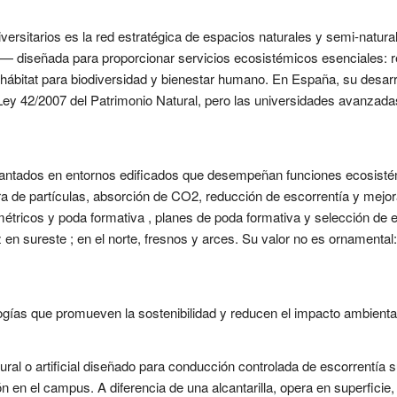
versitarios es la red estratégica de espacios naturales y semi-natura
— diseñada para proporcionar servicios ecosistémicos esenciales: r
e, hábitat para biodiversidad y bienestar humano. En España, su desarr
 Ley 42/2007 del Patrimonio Natural, pero las universidades avanzadas
lantados en entornos edificados que desempeñan funciones ecosistém
ra de partículas, absorción de CO2, reducción de escorrentía y mejo
étricos y poda formativa , planes de poda formativa y selección de 
 en sureste ; en el norte, fresnos y arces. Su valor no es ornamental:
logías que promueven la sostenibilidad y reducen el impacto ambiental
l o artificial diseñado para conducción controlada de escorrentía sup
n en el campus. A diferencia de una alcantarilla, opera en superficie