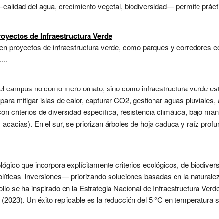
—calidad del agua, crecimiento vegetal, biodiversidad— permite prácti
oyectos de Infraestructura Verde
d en proyectos de infraestructura verde, como parques y corredores 
...
del campus no como mero ornato, sino como infraestructura verde est
r para mitigar islas de calor, capturar CO2, gestionar aguas pluviales,
con criterios de diversidad específica, resistencia climática, bajo ma
 acacias). En el sur, se priorizan árboles de hoja caduca y raíz profu
lógico que incorpora explícitamente criterios ecológicos, de biodiver
líticas, inversiones— priorizando soluciones basadas en la naturalez
ollo se ha inspirado en la Estrategia Nacional de Infraestructura Ver
(2023). Un éxito replicable es la reducción del 5 °C en temperatura su