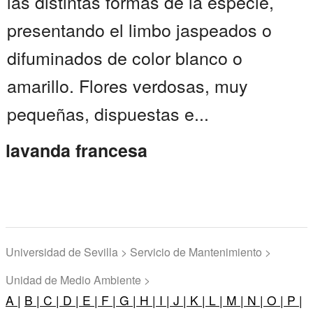
las distintas formas de la especie,
presentando el limbo jaspeados o
difuminados de color blanco o
amarillo. Flores verdosas, muy
pequeñas, dispuestas e...
lavanda francesa
Universidad de Sevilla > Servicio de Mantenimiento >
Unidad de Medio Ambiente >
A |
B |
C |
D |
E |
F |
G |
H |
I |
J |
K |
L |
M |
N |
O |
P |