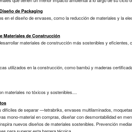
iales que tienen un menor impacto ambiental a lo largo de su ciclo de
 Diseño de Packaging
s en el diseño de envases, como la reducción de materiales y la elec
de Materiales de Construcción
esarrollar materiales de construcción más sostenibles y eficientes, 
icas utilizados en la construcción, como bambú y maderas certificada
 materiales no tóxicos y sostenibles....
tos
 difíciles de separar —tetrabriks, envases multilaminados, moquetas
nativas mono-material en compras, diseñar con desmontabilidad en men
 inspira nuevos diseños de materiales sostenibles. Prevención media
s para superar esta barrera técnica.....