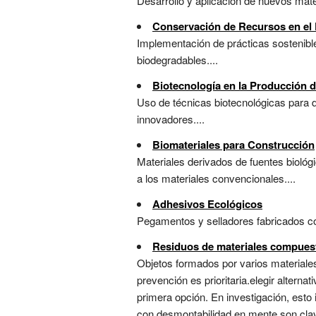
Desarrollo y aplicación de nuevos mater
Conservación de Recursos en el
Implementación de prácticas sostenible
biodegradables....
Biotecnología en la Producción 
Uso de técnicas biotecnológicas para d
innovadores....
Biomateriales para Construcción
Materiales derivados de fuentes biológ
a los materiales convencionales....
Adhesivos Ecológicos
Pegamentos y selladores fabricados con
Residuos de materiales compues
Objetos formados por varios materiales
prevención es prioritaria.elegir alter
primera opción. En investigación, esto
con desmontabilidad en mente son clave