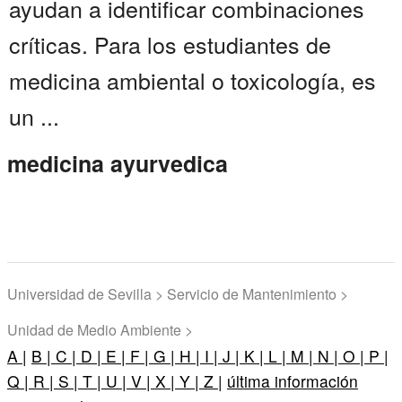
ayudan a identificar combinaciones
críticas. Para los estudiantes de
medicina ambiental o toxicología, es
un ...
medicina ayurvedica
Universidad de Sevilla > Servicio de Mantenimiento >
Unidad de Medio Ambiente >
A |
B |
C |
D |
E |
F |
G |
H |
I |
J |
K |
L |
M |
N |
O |
P |
Q |
R |
S |
T |
U |
V |
X |
Y |
Z |
última información