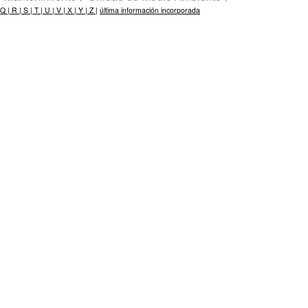
Q |
R |
S |
T |
U |
V |
X |
Y |
Z |
última información incorporada