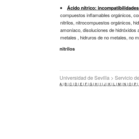
Ácido nítrico: incompatibilidade
compuestos inflamables orgánicos, comp
nitrilos, nitrocompuestos orgánicos, hi
amoníaco, disoluciones de hidróxidos 
metales , hidruros de no metales, no met
nitrilos
Universidad de Sevilla > Servicio 
A |
B |
C |
D |
E |
F |
G |
H |
I |
J |
K |
L |
M |
N |
O |
P |