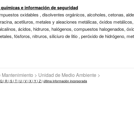
s químicas e información de seguridad
uestos oxidables , disolventes orgánicos, alcoholes, cetonas, aldeh
dracina, acetiluros, metales y aleaciones metálicas, óxidos metálicos,
alcalinos, ácidos, hidruros, halógenos, compuestos halogenados, óxi
ales, fósforos, nitruros, siliciuro de litio , peróxido de hidrógeno, me
de Mantenimiento > Unidad de Medio Ambiente >
Q |
R |
S |
T |
U |
V |
X |
Y |
Z |
última información incorporada