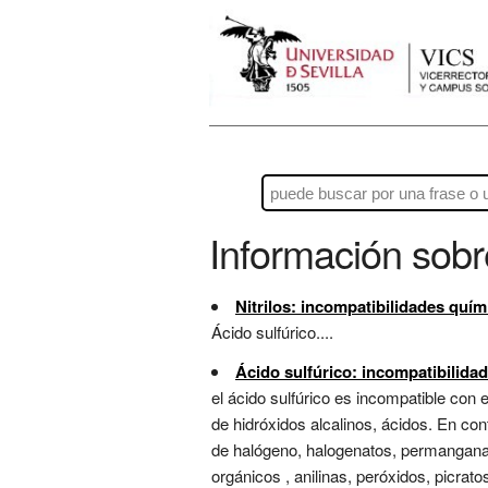
Información sob
Nitrilos: incompatibilidades quí
Ácido sulfúrico....
Ácido sulfúrico: incompatibilida
el ácido sulfúrico es incompatible con 
de hidróxidos alcalinos, ácidos. En con
de halógeno, halogenatos, permanganatos
orgánicos , anilinas, peróxidos, picratos