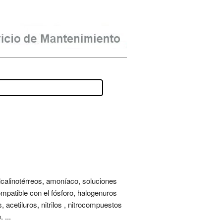
alcalinotérreos, amoníaco, soluciones
ompatible con el fósforo, halogenuros
acetiluros, nitrilos , nitrocompuestos
 ...