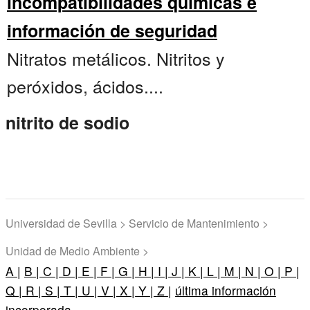
incompatibilidades químicas e
información de seguridad
Nitratos metálicos. Nitritos y
peróxidos, ácidos....
nitrito de sodio
Universidad de Sevilla > Servicio de Mantenimiento >
Unidad de Medio Ambiente >
A |
B |
C |
D |
E |
F |
G |
H |
I |
J |
K |
L |
M |
N |
O |
P |
Q |
R |
S |
T |
U |
V |
X |
Y |
Z |
última información
incorporada