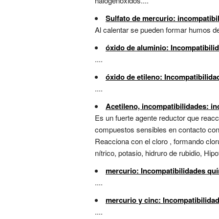
halogenóxidos....
Sulfato de mercurio: incompatibi
Al calentar se pueden formar humos de
óxido de aluminio: Incompatibili
....
óxido de etileno: Incompatibilid
....
Acetileno, incompatibilidades: i
Es un fuerte agente reductor que reacci
compuestos sensibles en contacto con m
Reacciona con el cloro , formando cloru
nítrico, potasio, hidruro de rubidio, Hipo
mercurio: Incompatibilidades qu
....
mercurio y cinc: Incompatibilida
....