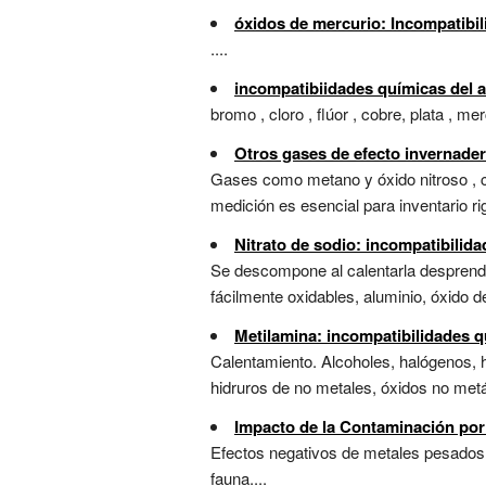
óxidos de mercurio: Incompatibi
....
incompatibiidades químicas del a
bromo , cloro , flúor , cobre, plata , merc
Otros gases de efecto invernader
Gases como metano y óxido nitroso , co
medición es esencial para inventario rigu
Nitrato de sodio: incompatibilid
Se descompone al calentarla desprendi
fácilmente oxidables, aluminio, óxido de
Metilamina: incompatibilidades 
Calentamiento. Alcoholes, halógenos, h
hidruros de no metales, óxidos no metál
Impacto de la Contaminación po
Efectos negativos de metales pesados 
fauna....