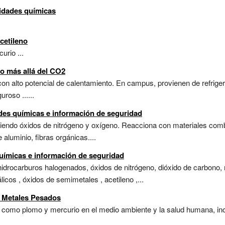
lidades químicas
cetileno
urio ...
o más allá del CO2
n alto potencial de calentamiento. En campus, provienen de refrigera
roso ......
ades químicas e información de seguridad
endo óxidos de nitrógeno y oxígeno. Reacciona con materiales combu
 aluminio, fibras orgánicas....
químicas e información de seguridad
idrocarburos halogenados, óxidos de nitrógeno, dióxido de carbono, 
icos , óxidos de semimetales , acetileno ,...
r Metales Pesados
como plomo y mercurio en el medio ambiente y la salud humana, inc