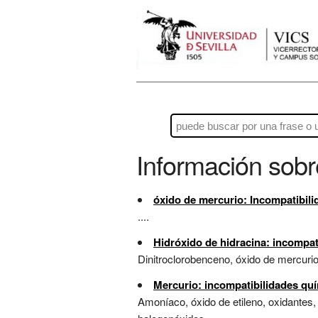
Información sob
óxido de mercurio: Incompatibil
....
Hidróxido de hidracina: incompat
Dinitroclorobenceno, óxido de mercurio,
Mercurio: incompatibilidades qu
Amoníaco, óxido de etileno, oxidantes, n