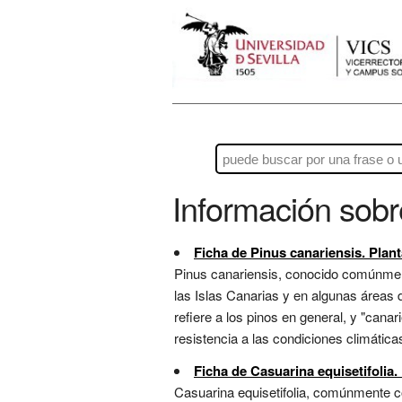
Información sob
Ficha de Pinus canariensis. Plant
Pinus canariensis, conocido comúnmen
las Islas Canarias y en algunas áreas d
refiere a los pinos en general, y "canar
resistencia a las condiciones climátic
Ficha de Casuarina equisetifolia.
Casuarina equisetifolia, comúnmente co