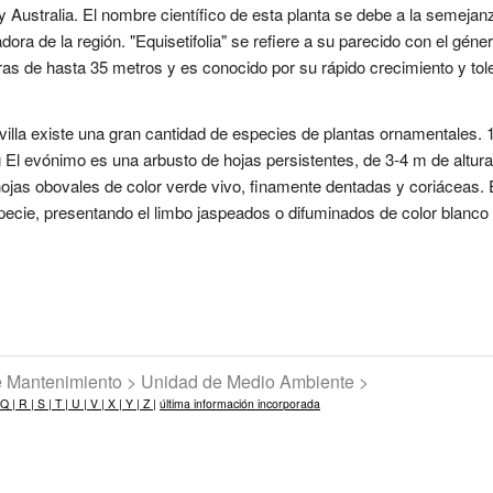
o y Australia. El nombre científico de esta planta se debe a la semej
adora de la región. "Equisetifolia" se refiere a su parecido con el g
ras de hasta 35 metros y es conocido por su rápido crecimiento y tole
Sevilla existe una gran cantidad de especies de plantas ornamentale
El evónimo es una arbusto de hojas persistentes, de 3-4 m de altura
as obovales de color verde vivo, finamente dentadas y coriáceas. E
especie, presentando el limbo jaspeados o difuminados de color blanco
de Mantenimiento > Unidad de Medio Ambiente >
Q |
R |
S |
T |
U |
V |
X |
Y |
Z |
última información incorporada