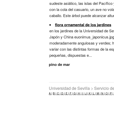
sudeste asiático, las islas del Pacífic
con la cola del casuario, un ave no vol
caballo. Este árbol puede alcanzar altu
flora ornamental de los jardines
en los jardines de la Universidad de 
Japón y China euonimus_japonicus.jpg 
moderadamente angulosas y verdes; hoj
variar con las distintas formas de la 
pequeñas, dispuestas e...
pino de mar
Universidad de Sevilla > Servicio 
A |
B |
C |
D |
E |
F |
G |
H |
I |
J |
K |
L |
M |
N |
O |
P |