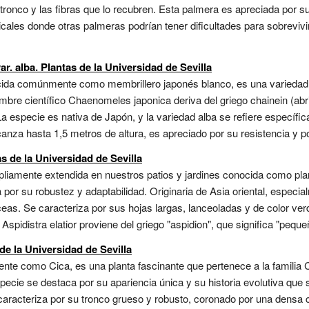
tronco y las fibras que lo recubren. Esta palmera es apreciada por su r
ales donde otras palmeras podrían tener dificultades para sobrevivir
. alba. Plantas de la Universidad de Sevilla
cida comúnmente como membrillero japonés blanco, es una variedad 
ombre científico Chaenomeles japonica deriva del griego chainein (ab
 especie es nativa de Japón, y la variedad alba se refiere específic
lcanza hasta 1,5 metros de altura, es apreciado por su resistencia y po
as de la Universidad de Sevilla
mpliamente extendida en nuestros patios y jardines conocida como plan
 por su robustez y adaptabilidad. Originaria de Asia oriental, especi
ceas. Se caracteriza por sus hojas largas, lanceoladas y de color ve
Aspidistra elatior proviene del griego "aspidion", que significa "peque
de la Universidad de Sevilla
te como Cica, es una planta fascinante que pertenece a la familia 
ecie se destaca por su apariencia única y su historia evolutiva que 
aracteriza por su tronco grueso y robusto, coronado por una densa c