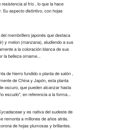
esistencia al frío , lo que la hace
. Su aspecto distintivo, con hojas
del membrillero japonés que destaca
rir) y melon (manzana), aludiendo a sus
amente a la coloración blanca de sus
r la belleza orname...
ta de hierro fundido o planta de salón ,
almente de China y Japón, esta planta
rde oscuro, que pueden alcanzar hasta
ño escudo", en referencia a la forma...
Cycadaceae y es nativa del sudeste de
se remonta a millones de años atrás.
orona de hojas plumosas y brillantes.