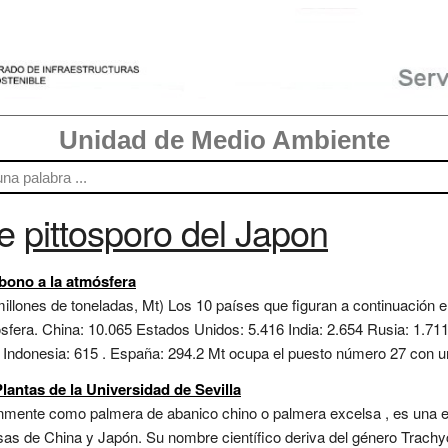
Unidad de Medio Ambiente
re
pittosporo del Japon
bono a la atmósfera
illones de toneladas, Mt) Los 10 países que figuran a continuación
sfera. China: 10.065 Estados Unidos: 5.416 India: 2.654 Rusia: 1.71
 Indonesia: 615 . España: 294.2 Mt ocupa el puesto número 27 con un
lantas de la Universidad de Sevilla
nmente como palmera de abanico chino o palmera excelsa , es una e
s de China y Japón. Su nombre científico deriva del género Trachyc