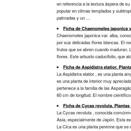
en referencia a la textura áspera de su 
popular en climas templados y subtropic
palmadas y un ...
Ficha de Chaenomeles japonica var
Chaenomeles japonica var. alba, cono
por sus delicadas flores blancas. El n
frutos que se abren cuando maduran. La
flores. Este arbusto caducifolio, que a
Ficha de Aspidistra elatior. Plant
La Aspidistra elatior , es una planta a
es una planta de interior muy apreciada
pertenece a la familia de las Asparagá
60 cm de longitud. El nombre científico 
Ficha de Cycas revoluta. Plantas 
La Cycas revoluta , conocida comúnmen
Asia, especialmente de Japón. Esta esp
La Cica es una planta perenne que se c