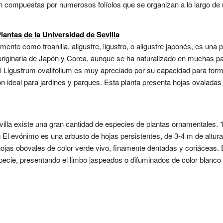
n compuestas por numerosos folíolos que se organizan a lo largo de un
lantas de la Universidad de Sevilla
nte como troanilla, aligustre, ligustro, o aligustre japonés, es una pl
originaria de Japón y Corea, aunque se ha naturalizado en muchas p
 Ligustrum ovalifolium es muy apreciado por su capacidad para forma
ón ideal para jardines y parques. Esta planta presenta hojas ovaladas
Sevilla existe una gran cantidad de especies de plantas ornamentale
El evónimo es una arbusto de hojas persistentes, de 3-4 m de altura
as obovales de color verde vivo, finamente dentadas y coriáceas. E
especie, presentando el limbo jaspeados o difuminados de color blanco