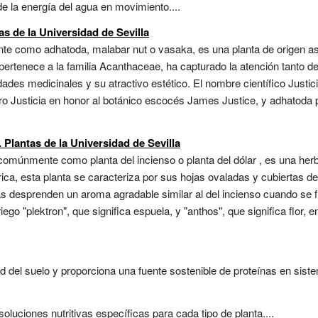
de la energía del agua en movimiento....
as de la Universidad de Sevilla
e como adhatoda, malabar nut o vasaka, es una planta de origen asiá
 pertenece a la familia Acanthaceae, ha capturado la atención tanto 
edades medicinales y su atractivo estético. El nombre científico Justi
o Justicia en honor al botánico escocés James Justice, y adhatoda p
 Plantas de la Universidad de Sevilla
comúnmente como planta del incienso o planta del dólar , es una her
ica, esta planta se caracteriza por sus hojas ovaladas y cubiertas de
as desprenden un aroma agradable similar al del incienso cuando se fr
go "plektron", que significa espuela, y "anthos", que significa flor, e
d del suelo y proporciona una fuente sostenible de proteínas en siste
 soluciones nutritivas específicas para cada tipo de planta....