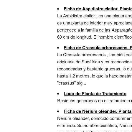
Ficha de Aspidistra elatior. Plant
La Aspidistra elatior , es una planta a
es una planta de interior muy apreciada
pertenece a la familia de las Asparagá
60 cm de longitud. El nombre científico 
Ficha de Crassula arborescens. P
La Crassula arborescens , también con
originaria de Sudáfrica y es reconocid
redondeadas y bastante gruesas, lo que
hasta 1,2 metros, lo que la hace basta
"crassus" sig...
Lodo de Planta de Tratamiento
Residuos generados en el tratamiento de
Ficha de Nerium oleander. Plantas
Nerium oleander, conocido comúnmente 
el mundo. Su nombre científico, Nerium o