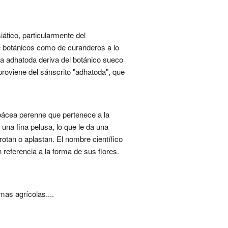
tico, particularmente del
de botánicos como de curanderos a lo
cia adhatoda deriva del botánico sueco
roviene del sánscrito "adhatoda", que
bácea perenne que pertenece a la
 una fina pelusa, lo que le da una
otan o aplastan. El nombre científico
n referencia a la forma de sus flores.
mas agrícolas....