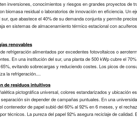
n inversiones, conocimientos y riesgos en grandes proyectos de tran
n biomasa residual o laboratorios de innovación en eficiencia. Un eje
el sur, que abastece el 40% de su demanda conjunta y permite precio
abaja en sistemas de almacenamiento térmico estacional con acuífero
gías renovables
e refrigeración alimentados por excedentes fotovoltaicos o aerotermi
entes. En una institución del sur, una planta de 500 kWp cubre el 70%
 65%, evitando sobrecargas y reduciendo costes. Los picos de consum
 la refrigeración....
n de residuos intuitivos
lética pictográfica universal, colores estandarizados y ubicación es
e separación sin depender de campañas puntuales. En una universidad
el contenedor de papel subió del 60% al 92% en 6 meses, y el rechazo
o por técnicos. La pureza del papel 92% asegura reciclaje de calidad.