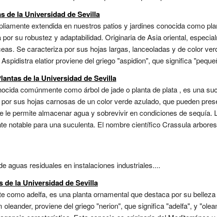
as de la Universidad de Sevilla
mpliamente extendida en nuestros patios y jardines conocida como plan
 por su robustez y adaptabilidad. Originaria de Asia oriental, especi
ceas. Se caracteriza por sus hojas largas, lanceoladas y de color ve
Aspidistra elatior proviene del griego "aspidion", que significa "peque
lantas de la Universidad de Sevilla
ocida comúnmente como árbol de jade o planta de plata , es una sucu
a por sus hojas carnosas de un color verde azulado, que pueden pres
 le permite almacenar agua y sobrevivir en condiciones de sequía. L
nte notable para una suculenta. El nombre científico Crassula arbores
 aguas residuales en instalaciones industriales....
 de la Universidad de Sevilla
como adelfa, es una planta ornamental que destaca por su belleza y
leander, proviene del griego "nerion", que significa "adelfa", y "olea